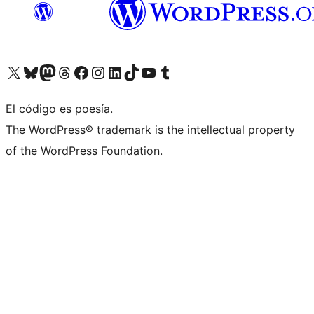
Visitá nuestra cuenta de X (anteriormente Twitter)
Visitá nuestra cuenta de Bluesky
Visitá nuestra cuenta de Mastodon
Visitá nuestra cuenta de Threads
Visitá nuestra página de Facebook
Visitá nuestra cuenta de Instagram
Visitá nuestra cuenta de LinkedIn
Visitá nuestra cuenta de TikTok
Visitá nuestro canal de YouTube
Visitá nuestra cuenta de Tumblr
El código es poesía.
The WordPress® trademark is the intellectual property
of the WordPress Foundation.