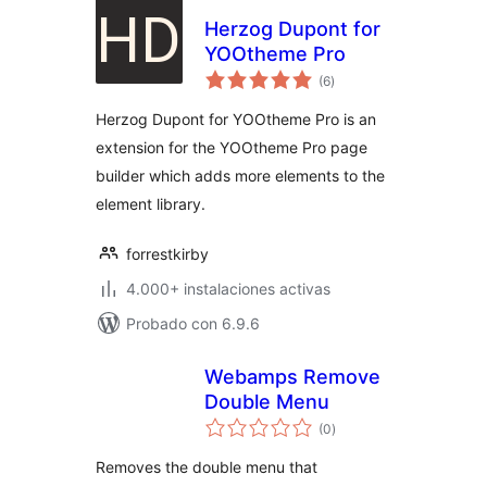
Herzog Dupont for
YOOtheme Pro
total
(6
)
de
valoraciones
Herzog Dupont for YOOtheme Pro is an
extension for the YOOtheme Pro page
builder which adds more elements to the
element library.
forrestkirby
4.000+ instalaciones activas
Probado con 6.9.6
Webamps Remove
Double Menu
total
(0
)
de
valoraciones
Removes the double menu that