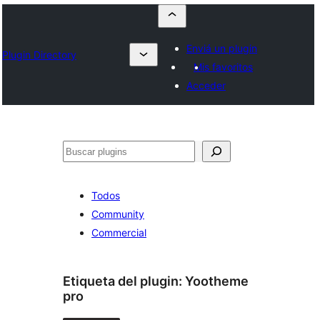
Enviá un plugin
Plugin Directory
Mis favoritos
Acceder
Buscar
Todos
Community
Commercial
Etiqueta del plugin:
Yootheme
pro