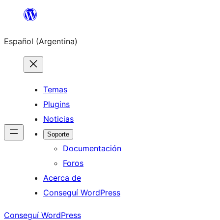
Saltar
al
Español (Argentina)
contenido
Temas
Plugins
Noticias
Soporte
Documentación
Foros
Acerca de
Conseguí WordPress
Conseguí WordPress