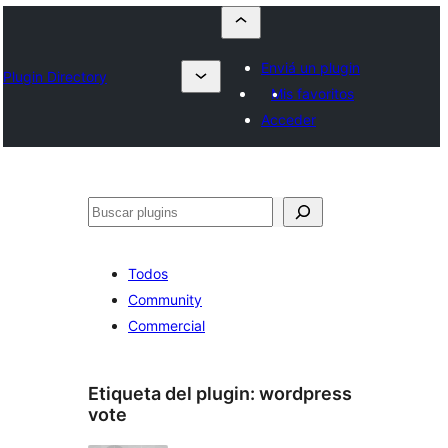
Enviá un plugin
Plugin Directory
Mis favoritos
Acceder
Buscar
Todos
Community
Commercial
Etiqueta del plugin:
wordpress
vote