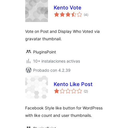
Kento Vote
total
(4
)
de
valoraciones
Vote on Post and Display Who Voted via
gravatar thumbnail.
PluginsPoint
10+ instalaciones activas
Probado con 4.2.39
Kento Like Post
total
(2
)
de
valoraciones
Facebook Style like button for WordPress
with like count and user thumbnails.