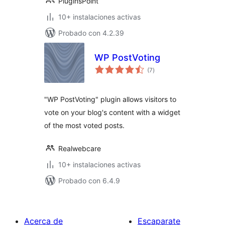
PluginsPoint
10+ instalaciones activas
Probado con 4.2.39
WP PostVoting
total
(7
)
de
valoraciones
"WP PostVoting" plugin allows visitors to
vote on your blog's content with a widget
of the most voted posts.
Realwebcare
10+ instalaciones activas
Probado con 6.4.9
Acerca de
Escaparate