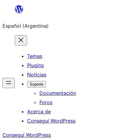
Saltar
al
Español (Argentina)
contenido
Temas
Plugins
Noticias
Soporte
Documentación
Foros
Acerca de
Conseguí WordPress
Conseguí WordPress