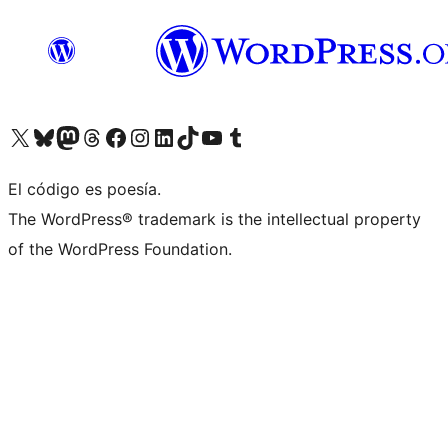
Visitá nuestra cuenta de X (anteriormente Twitter)
Visitá nuestra cuenta de Bluesky
Visitá nuestra cuenta de Mastodon
Visitá nuestra cuenta de Threads
Visitá nuestra página de Facebook
Visitá nuestra cuenta de Instagram
Visitá nuestra cuenta de LinkedIn
Visitá nuestra cuenta de TikTok
Visitá nuestro canal de YouTube
Visitá nuestra cuenta de Tumblr
El código es poesía.
The WordPress® trademark is the intellectual property
of the WordPress Foundation.