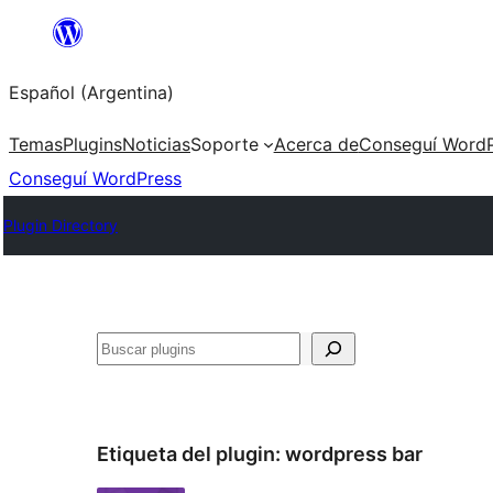
Saltar
al
Español (Argentina)
contenido
Temas
Plugins
Noticias
Soporte
Acerca de
Conseguí WordP
Conseguí WordPress
Plugin Directory
Buscar
Etiqueta del plugin:
wordpress bar