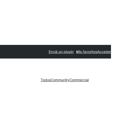
Enviá un plugin
Mis favoritos
Acceder
Todos
Community
Commercial