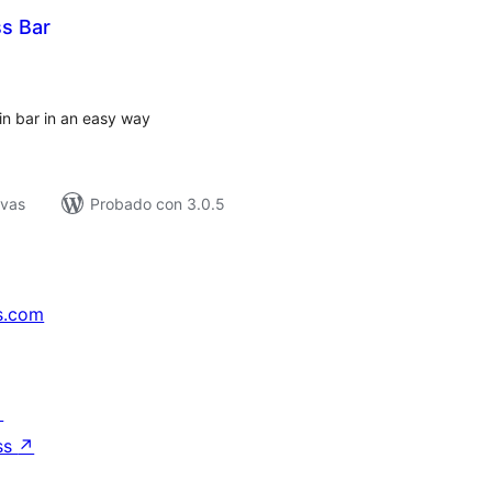
s Bar
tal
e
loraciones
in bar in an easy way
ivas
Probado con 3.0.5
s.com
↗
ss
↗