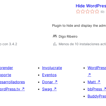
Hide WordPres
to
(0
)
d
va
Plugin to hide and display the adm
Digo Ribeiro
o con 3.4.2
Menos de 10 instalaciones act
prender
Involucrate
WordPres
oporte
Eventos
↗
esarrolladores
Donar
↗
Matt
↗
ordPress.tv
↗
Swag
↗
bbPress
BuddyPre