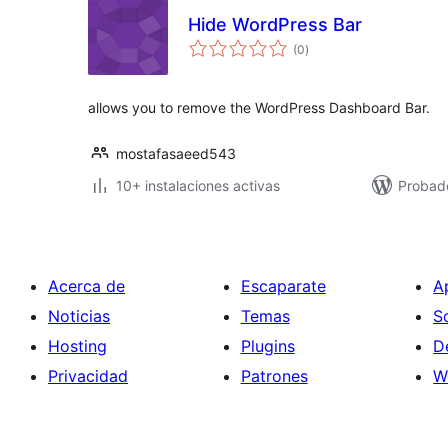
Hide WordPress Bar
total
(0
)
de
valoraciones
allows you to remove the WordPress Dashboard Bar.
mostafasaeed543
10+ instalaciones activas
Probad
Acerca de
Escaparate
A
Noticias
Temas
S
Hosting
Plugins
D
Privacidad
Patrones
W