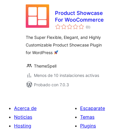
Product Showcase
For WooCommerce
total
(0
)
de
valoraciones
The Super Flexible, Elegant, and Highly
Customizable Product Showcase Plugin
for WordPress
ThemeSpell
Menos de 10 instalaciones activas
Probado con 7.0.3
Acerca de
Escaparate
Noticias
Temas
Hosting
Plugins