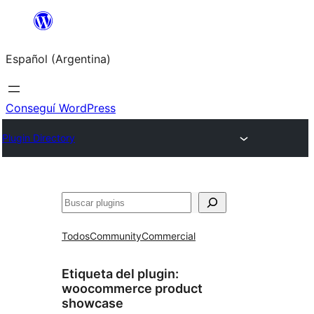
Saltar
al
Español (Argentina)
contenido
Conseguí WordPress
Plugin Directory
Buscar
Todos
Community
Commercial
Etiqueta del plugin:
woocommerce product
showcase