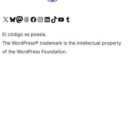
Visitá nuestra cuenta de X (anteriormente Twitter)
Visitá nuestra cuenta de Bluesky
Visitá nuestra cuenta de Mastodon
Visitá nuestra cuenta de Threads
Visitá nuestra página de Facebook
Visitá nuestra cuenta de Instagram
Visitá nuestra cuenta de LinkedIn
Visitá nuestra cuenta de TikTok
Visitá nuestro canal de YouTube
Visitá nuestra cuenta de Tumblr
El código es poesía.
The WordPress® trademark is the intellectual property
of the WordPress Foundation.