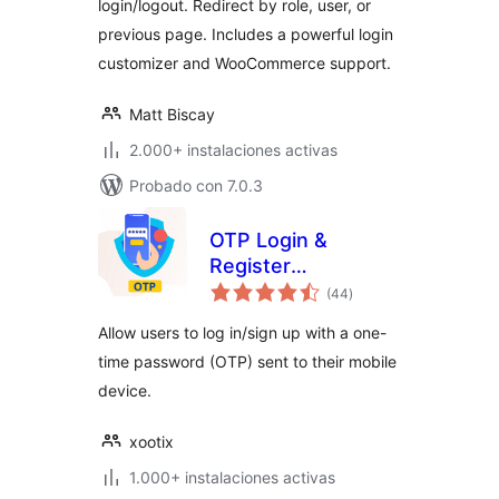
login/logout. Redirect by role, user, or
previous page. Includes a powerful login
customizer and WooCommerce support.
Matt Biscay
2.000+ instalaciones activas
Probado con 7.0.3
OTP Login &
Register
total
Woocommerce
(44
)
de
valoraciones
Allow users to log in/sign up with a one-
time password (OTP) sent to their mobile
device.
xootix
1.000+ instalaciones activas