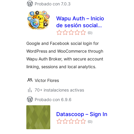
Probado con 7.0.3
Wapu Auth – Inicio
de sesión social
total
para WordPress y
(0
)
de
valoraciones
WooCommerce
Google and Facebook social login for
WordPress and WooCommerce through
Wapu Auth Broker, with secure account
linking, sessions and local analytics.
Victor Flores
70+ instalaciones activas
Probado con 6.9.6
Datascoop – Sign In
total
(0
)
de
valoraciones