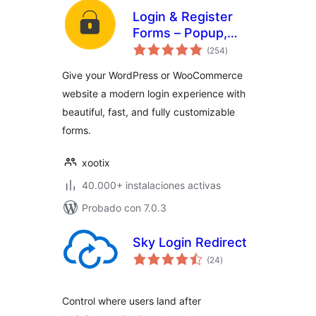
Login & Register
Forms – Popup,
total
Slider, Profile &
(254
)
de
valoraciones
WooCommerce
Give your WordPress or WooCommerce
website a modern login experience with
beautiful, fast, and fully customizable
forms.
xootix
40.000+ instalaciones activas
Probado con 7.0.3
Sky Login Redirect
total
(24
)
de
valoraciones
Control where users land after