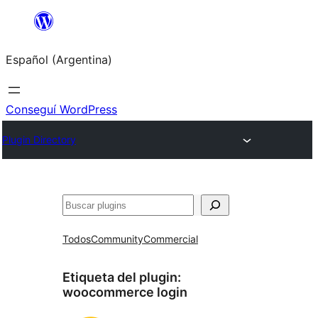
Saltar
al
Español (Argentina)
contenido
Conseguí WordPress
Plugin Directory
Buscar
Todos
Community
Commercial
Etiqueta del plugin:
woocommerce login