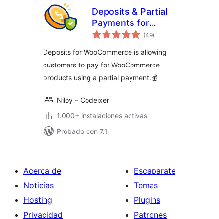
Deposits & Partial
Payments for
total
WooCommerce –
(49
)
de
valoraciones
Bayna
Deposits for WooCommerce is allowing
customers to pay for WooCommerce
products using a partial payment.💰
Niloy – Codeixer
1.000+ instalaciones activas
Probado con 7.1
Acerca de
Escaparate
Noticias
Temas
Hosting
Plugins
Privacidad
Patrones