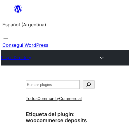
Saltar
al
Español (Argentina)
contenido
Conseguí WordPress
Plugin Directory
Buscar
Todos
Community
Commercial
Etiqueta del plugin:
woocommerce deposits