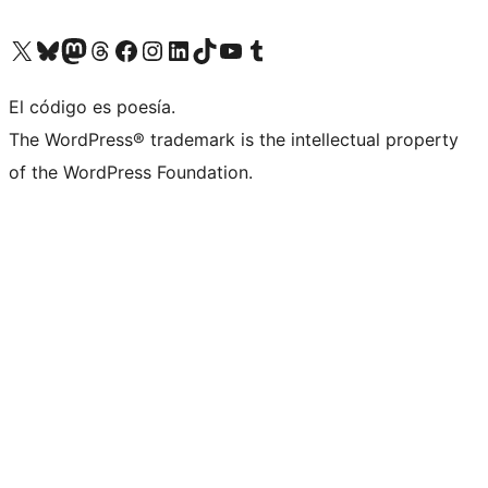
Visitá nuestra cuenta de X (anteriormente Twitter)
Visitá nuestra cuenta de Bluesky
Visitá nuestra cuenta de Mastodon
Visitá nuestra cuenta de Threads
Visitá nuestra página de Facebook
Visitá nuestra cuenta de Instagram
Visitá nuestra cuenta de LinkedIn
Visitá nuestra cuenta de TikTok
Visitá nuestro canal de YouTube
Visitá nuestra cuenta de Tumblr
El código es poesía.
The WordPress® trademark is the intellectual property
of the WordPress Foundation.