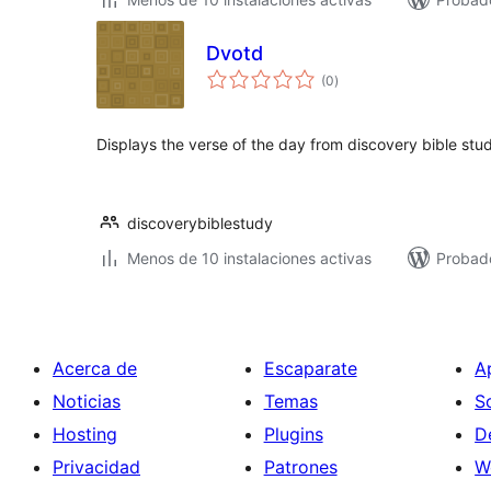
Dvotd
total
(0
)
de
valoraciones
Displays the verse of the day from discovery bible stu
discoverybiblestudy
Menos de 10 instalaciones activas
Probad
Acerca de
Escaparate
A
Noticias
Temas
S
Hosting
Plugins
D
Privacidad
Patrones
W