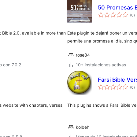
50 Promesas B
to
(0
)
d
va
Bible 2.0, available in more than
Este plugin te dejará poner un vers
permite una promesa al día, sino qu
rose84
 con 7.0.2
10+ instalaciones activas
Farsi Bible Ver
to
(0
)
d
va
 website with chapters, verses,
This plugins shows a Farsi Bible ve
kolbeh
o con 6.5.8
Menos de 10 instalaciones act