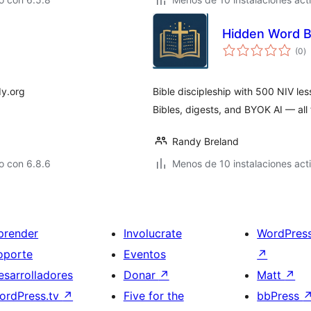
Hidden Word B
to
(0
)
d
va
dy.org
Bible discipleship with 500 NIV les
Bibles, digests, and BYOK AI — all 
Randy Breland
o con 6.8.6
Menos de 10 instalaciones act
prender
Involucrate
WordPres
oporte
Eventos
↗
esarrolladores
Donar
↗
Matt
↗
ordPress.tv
↗
Five for the
bbPress