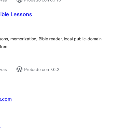
ible Lessons
tal
e
loraciones
sons, memorization, Bible reader, local public-domain
free.
ivas
Probado con 7.0.2
s.com
↗