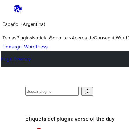
Saltar
al
Español (Argentina)
contenido
Temas
Plugins
Noticias
Soporte
Acerca de
Conseguí WordP
Conseguí WordPress
Plugin Directory
Buscar
Etiqueta del plugin:
verse of the day