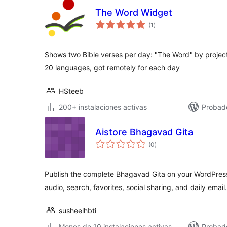
The Word Widget
total
(1
)
de
valoraciones
Shows two Bible verses per day: "The Word" by project 
20 languages, got remotely for each day
HSteeb
200+ instalaciones activas
Probado
Aistore Bhagavad Gita
total
(0
)
de
valoraciones
Publish the complete Bhagavad Gita on your WordPress
audio, search, favorites, social sharing, and daily email.
susheelhbti
Menos de 10 instalaciones activas
Probad