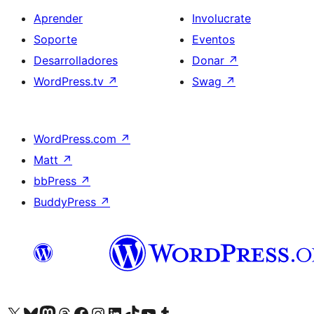
Aprender
Involucrate
Soporte
Eventos
Desarrolladores
Donar
↗
WordPress.tv
↗
Swag
↗
WordPress.com
↗
Matt
↗
bbPress
↗
BuddyPress
↗
Visitá nuestra cuenta de X (anteriormente Twitter)
Visitá nuestra cuenta de Bluesky
Visitá nuestra cuenta de Mastodon
Visitá nuestra cuenta de Threads
Visitá nuestra página de Facebook
Visitá nuestra cuenta de Instagram
Visitá nuestra cuenta de LinkedIn
Visitá nuestra cuenta de TikTok
Visitá nuestro canal de YouTube
Visitá nuestra cuenta de Tumblr