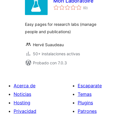
Mon Laboratoire
total
(0
)
de
valoraciones
Easy pages for research labs (manage
people and publications)
Hervé Suaudeau
50+ instalaciones activas
Probado con 7.0.3
Acerca de
Escaparate
Noticias
Temas
Hosting
Plugins
Privacidad
Patrones