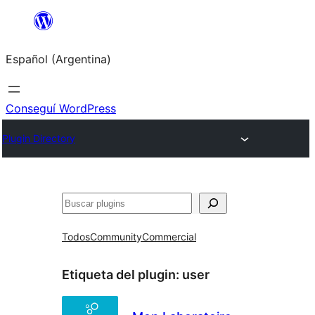
Saltar
al
Español (Argentina)
contenido
Conseguí WordPress
Plugin Directory
Buscar
Todos
Community
Commercial
Etiqueta del plugin:
user