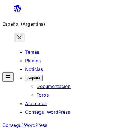
Saltar
al
Español (Argentina)
contenido
Temas
Plugins
Noticias
Soporte
Documentación
Foros
Acerca de
Conseguí WordPress
Conseguí WordPress