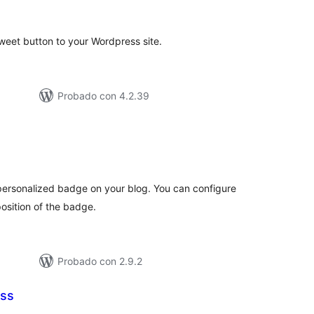
e
loraciones
weet button to your Wordpress site.
Probado con 4.2.39
tal
e
loraciones
personalized badge on your blog. You can configure
position of the badge.
Probado con 2.9.2
ess
tal