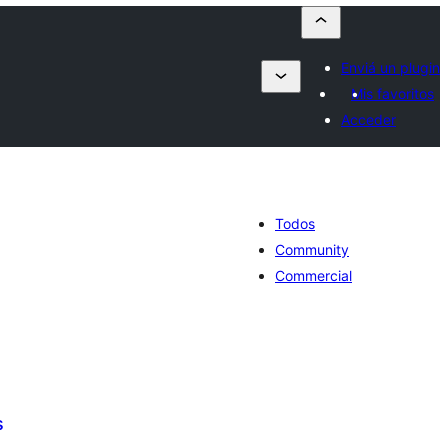
Enviá un plugin
Mis favoritos
Acceder
Todos
Community
Commercial
s
tal