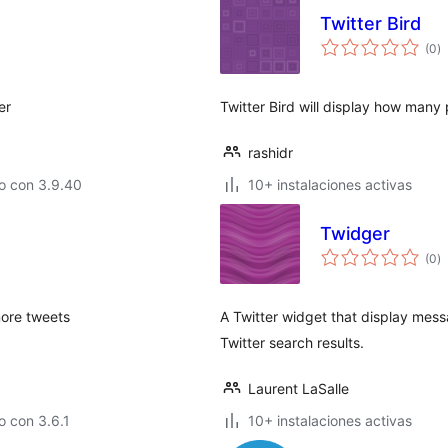
Twitter Bird
to
(0
)
d
va
er
Twitter Bird will display how many
rashidr
o con 3.9.40
10+ instalaciones activas
Twidger
to
(0
)
d
va
more tweets
A Twitter widget that display mes
Twitter search results.
Laurent LaSalle
 con 3.6.1
10+ instalaciones activas