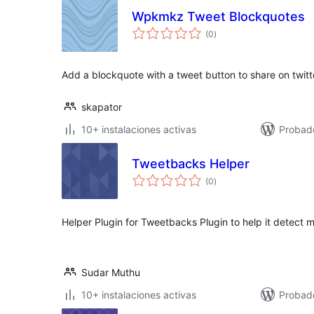
Wpkmkz Tweet Blockquotes
total
(0
)
de
valoraciones
Add a blockquote with a tweet button to share on twitt
skapator
10+ instalaciones activas
Probad
Tweetbacks Helper
total
(0
)
de
valoraciones
Helper Plugin for Tweetbacks Plugin to help it detect 
Sudar Muthu
10+ instalaciones activas
Probado