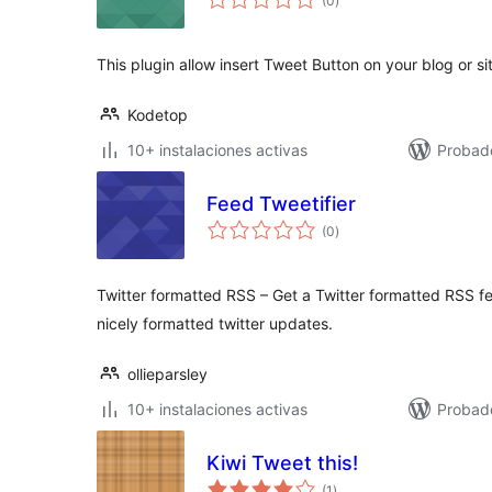
(0
)
de
valoraciones
This plugin allow insert Tweet Button on your blog or si
Kodetop
10+ instalaciones activas
Probad
Feed Tweetifier
total
(0
)
de
valoraciones
Twitter formatted RSS – Get a Twitter formatted RSS fee
nicely formatted twitter updates.
ollieparsley
10+ instalaciones activas
Probado
Kiwi Tweet this!
total
(1
)