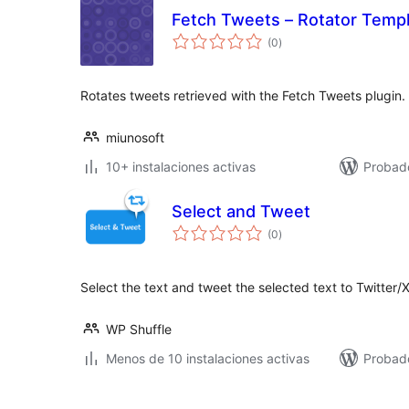
Fetch Tweets – Rotator Temp
total
(0
)
de
valoraciones
Rotates tweets retrieved with the Fetch Tweets plugin.
miunosoft
10+ instalaciones activas
Probad
Select and Tweet
total
(0
)
de
valoraciones
Select the text and tweet the selected text to Twitter/
WP Shuffle
Menos de 10 instalaciones activas
Probado
Paginación