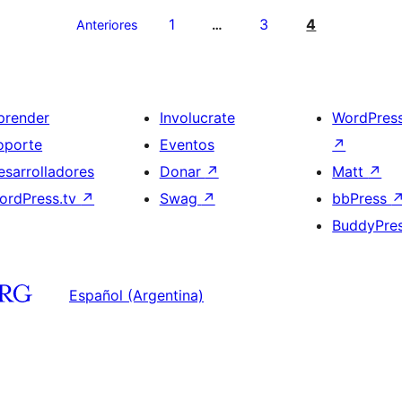
1
3
4
Anteriores
…
prender
Involucrate
WordPres
oporte
Eventos
↗
esarrolladores
Donar
↗
Matt
↗
ordPress.tv
↗
Swag
↗
bbPress
BuddyPre
Español (Argentina)