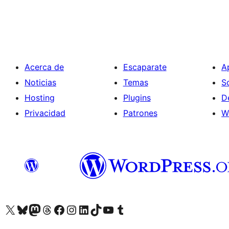
de
entradas
Acerca de
Escaparate
A
Noticias
Temas
S
Hosting
Plugins
D
Privacidad
Patrones
W
Visitá nuestra cuenta de X (anteriormente Twitter)
Visitá nuestra cuenta de Bluesky
Visitá nuestra cuenta de Mastodon
Visitá nuestra cuenta de Threads
Visitá nuestra página de Facebook
Visitá nuestra cuenta de Instagram
Visitá nuestra cuenta de LinkedIn
Visitá nuestra cuenta de TikTok
Visitá nuestro canal de YouTube
Visitá nuestra cuenta de Tumblr