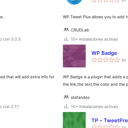
(0
)
d
va
te.
WP Tweet Plus allows you to add t
CRUDLab
o con 3.0.5
10+ instalaciones activas
WP Badge
to
(0
)
d
va
d that will add extra info for
WP Badge is a plugin that adds a 
the link,the text,the color and the 
stefandes
 con 2.7.1
10+ instalaciones activas
TP – TweetPr
to
(0
)