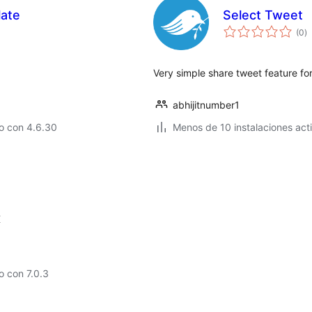
late
Select Tweet
to
(0
)
d
va
Very simple share tweet feature fo
abhijitnumber1
o con 4.6.30
Menos de 10 instalaciones act
X
 con 7.0.3