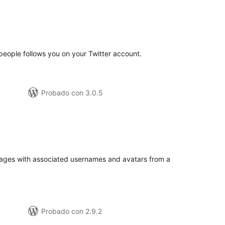
tal
e
loraciones
 people follows you on your Twitter account.
Probado con 3.0.5
tal
e
loraciones
sages with associated usernames and avatars from a
Probado con 2.9.2