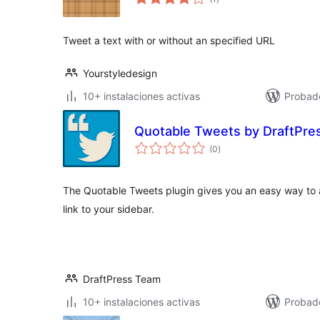
de
valoraciones
Tweet a text with or without an specified URL
Yourstyledesign
10+ instalaciones activas
Probad
Quotable Tweets by DraftPre
total
(0
)
de
valoraciones
The Quotable Tweets plugin gives you an easy way to a
link to your sidebar.
DraftPress Team
10+ instalaciones activas
Probad