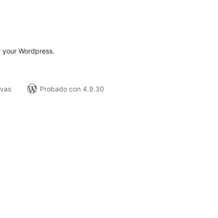
tal
e
loraciones
r your Wordpress.
ivas
Probado con 4.9.30