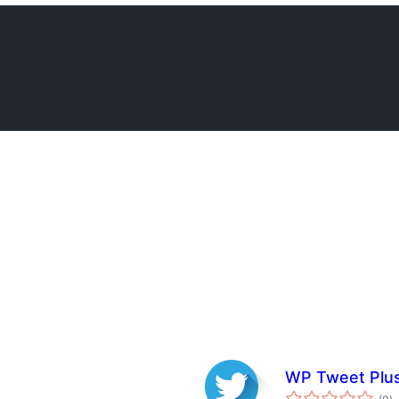
WP Tweet Plu
to