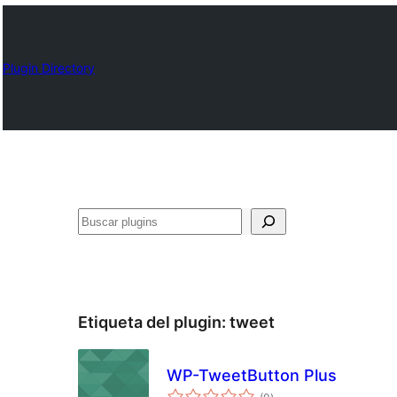
Plugin Directory
Buscar
Etiqueta del plugin:
tweet
WP-TweetButton Plus
total