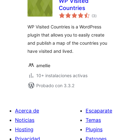
WP Visited
Countries
total
(3
)
de
valoraciones
WP Visited Countries is a WordPress
plugin that allows you to easily create
and publish a map of the countries you
have visited and lived.
amellie
10+ instalaciones activas
Probado con 3.3.2
Acerca de
Escaparate
Noticias
Temas
Hosting
Plugins
Privacidad
Patrones