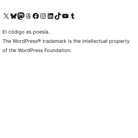
Visitá nuestra cuenta de X (anteriormente Twitter)
Visitá nuestra cuenta de Bluesky
Visitá nuestra cuenta de Mastodon
Visitá nuestra cuenta de Threads
Visitá nuestra página de Facebook
Visitá nuestra cuenta de Instagram
Visitá nuestra cuenta de LinkedIn
Visitá nuestra cuenta de TikTok
Visitá nuestro canal de YouTube
Visitá nuestra cuenta de Tumblr
El código es poesía.
The WordPress® trademark is the intellectual property
of the WordPress Foundation.