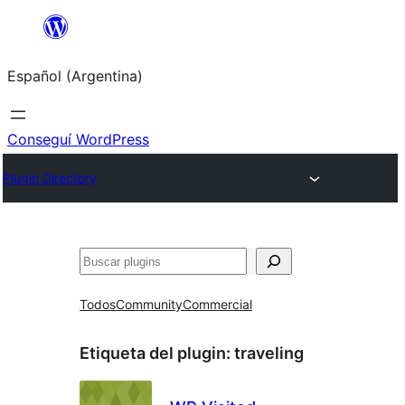
Saltar
al
Español (Argentina)
contenido
Conseguí WordPress
Plugin Directory
Buscar
Todos
Community
Commercial
Etiqueta del plugin:
traveling