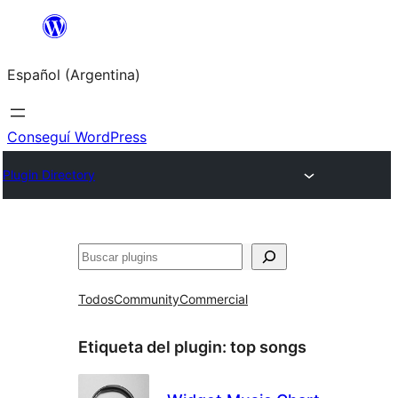
Saltar
al
Español (Argentina)
contenido
Conseguí WordPress
Plugin Directory
Buscar
Todos
Community
Commercial
Etiqueta del plugin:
top songs