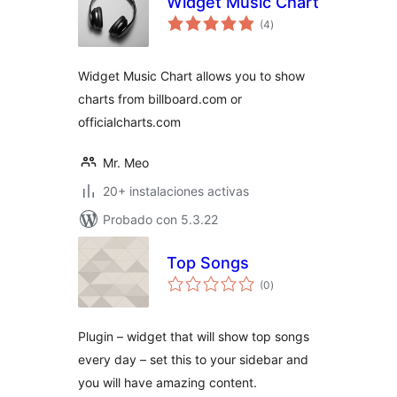
Widget Music Chart
total
(4
)
de
valoraciones
Widget Music Chart allows you to show
charts from billboard.com or
officialcharts.com
Mr. Meo
20+ instalaciones activas
Probado con 5.3.22
Top Songs
total
(0
)
de
valoraciones
Plugin – widget that will show top songs
every day – set this to your sidebar and
you will have amazing content.