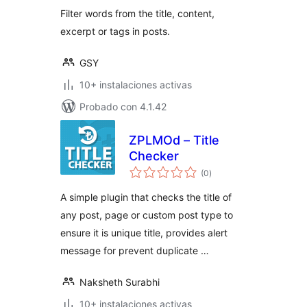
Filter words from the title, content,
excerpt or tags in posts.
GSY
10+ instalaciones activas
Probado con 4.1.42
ZPLMOd – Title
Checker
total
(0
)
de
valoraciones
A simple plugin that checks the title of
any post, page or custom post type to
ensure it is unique title, provides alert
message for prevent duplicate …
Naksheth Surabhi
10+ instalaciones activas