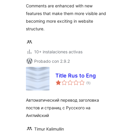
valoraciones
Comments are enhanced with new
features that make them more visible and
becoming more exciting in website
structure.
10+ instalaciones activas
Probado con 2.9.2
Title Rus to Eng
total
(1
)
de
valoraciones
Автоматический перевод заголовка
постов и страниц с Русского на
Английский
Timur Kalimullin