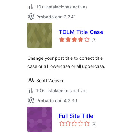
10+ instalaciones activas
Probado con 3.7.41
TDLM Title Case
total
(3
)
de
valoraciones
Change your post title to correct title
case or all lowercase or all uppercase.
Scott Weaver
10+ instalaciones activas
Probado con 4.2.39
Full Site Title
total
(0
)
de
valoraciones