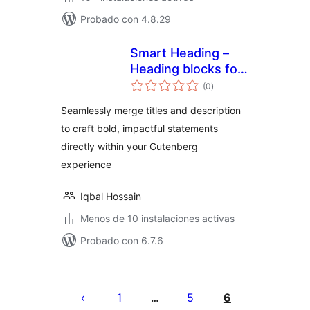
Probado con 4.8.29
Smart Heading –
Heading blocks for
total
Gutenberg,
(0
)
de
valoraciones
Advanced Heading
Seamlessly merge titles and description
to craft bold, impactful statements
directly within your Gutenberg
experience
Iqbal Hossain
Menos de 10 instalaciones activas
Probado con 6.7.6
Paginación
de
1
5
6
…