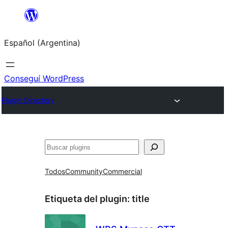
Saltar
al
Español (Argentina)
contenido
Conseguí WordPress
Plugin Directory
Buscar
Todos
Community
Commercial
Etiqueta del plugin:
title