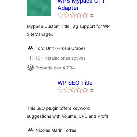
WPS Mypace CTT
Adapter
total
(0
)
de
valoraciones
Mypace Custom Title Tag support for WP
SiteManager.
Toro_Unit (Hiroshi Urabe)
10+ instalaciones activas
Probado con 4.7.34
WP SEO Title
total
(0
)
de
valoraciones
This SEO plugin offers keyword
suggestions with Volume, CPC and Profit
Nicolas Marin Torres