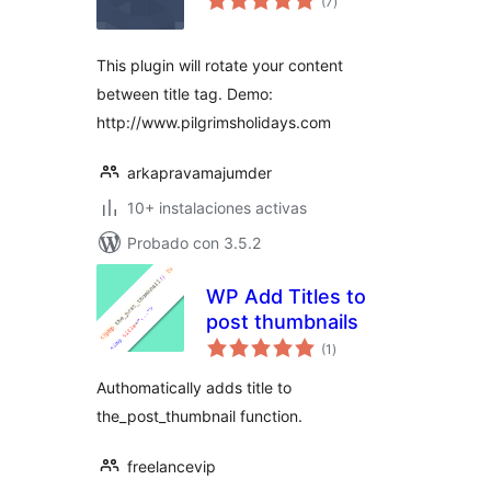
(7
)
de
valoraciones
This plugin will rotate your content
between title tag. Demo:
http://www.pilgrimsholidays.com
arkapravamajumder
10+ instalaciones activas
Probado con 3.5.2
WP Add Titles to
post thumbnails
total
(1
)
de
valoraciones
Authomatically adds title to
the_post_thumbnail function.
freelancevip