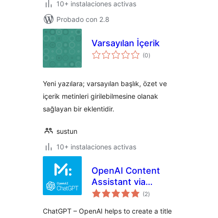
10+ instalaciones activas
Probado con 2.8
Varsayılan İçerik
total
(0
)
de
valoraciones
Yeni yazılara; varsayılan başlık, özet ve
içerik metinleri girilebilmesine olanak
sağlayan bir eklentidir.
sustun
10+ instalaciones activas
OpenAI Content
Assistant via
total
ChatGPT |
(2
)
de
valoraciones
Markupus
ChatGPT – OpenAI helps to create a title