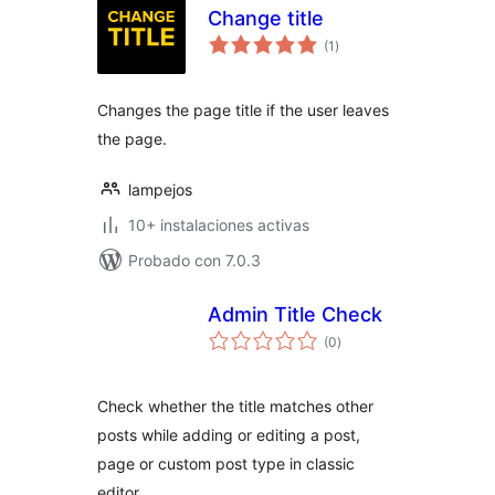
Change title
total
(1
)
de
valoraciones
Changes the page title if the user leaves
the page.
lampejos
10+ instalaciones activas
Probado con 7.0.3
Admin Title Check
total
(0
)
de
valoraciones
Check whether the title matches other
posts while adding or editing a post,
page or custom post type in classic
editor.