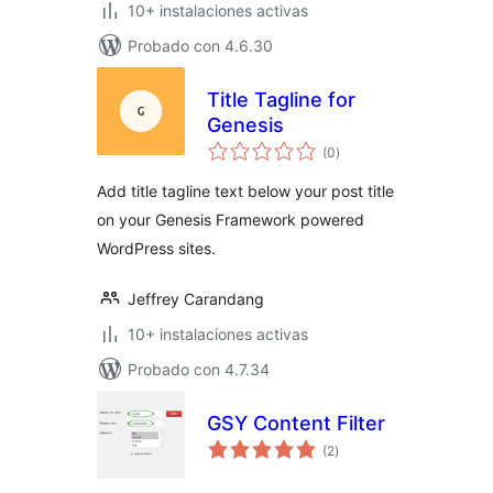
10+ instalaciones activas
Probado con 4.6.30
Title Tagline for
Genesis
total
(0
)
de
valoraciones
Add title tagline text below your post title
on your Genesis Framework powered
WordPress sites.
Jeffrey Carandang
10+ instalaciones activas
Probado con 4.7.34
GSY Content Filter
total
(2
)
de
valoraciones