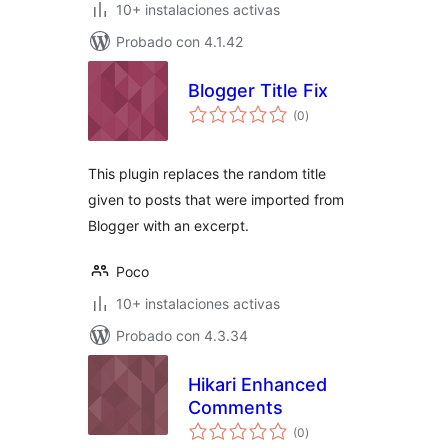
10+ instalaciones activas
Probado con 4.1.42
Blogger Title Fix
total
(0
)
de
valoraciones
This plugin replaces the random title
given to posts that were imported from
Blogger with an excerpt.
Poco
10+ instalaciones activas
Probado con 4.3.34
Hikari Enhanced
Comments
total
(0
)
de