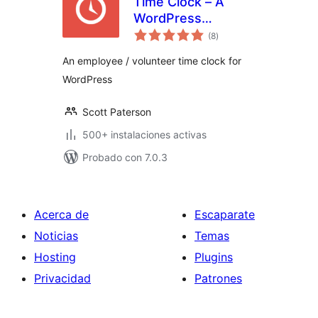
Time Clock – A
WordPress
total
Employee &
(8
)
de
valoraciones
Volunteer Time
An employee / volunteer time clock for
Clock Plugin
WordPress
Scott Paterson
500+ instalaciones activas
Probado con 7.0.3
Acerca de
Escaparate
Noticias
Temas
Hosting
Plugins
Privacidad
Patrones