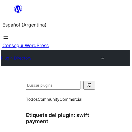
Saltar
al
Español (Argentina)
contenido
Conseguí WordPress
Plugin Directory
Buscar
Todos
Community
Commercial
Etiqueta del plugin:
swift
payment