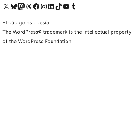
Visitá nuestra cuenta de X (anteriormente Twitter)
Visitá nuestra cuenta de Bluesky
Visitá nuestra cuenta de Mastodon
Visitá nuestra cuenta de Threads
Visitá nuestra página de Facebook
Visitá nuestra cuenta de Instagram
Visitá nuestra cuenta de LinkedIn
Visitá nuestra cuenta de TikTok
Visitá nuestro canal de YouTube
Visitá nuestra cuenta de Tumblr
El código es poesía.
The WordPress® trademark is the intellectual property
of the WordPress Foundation.