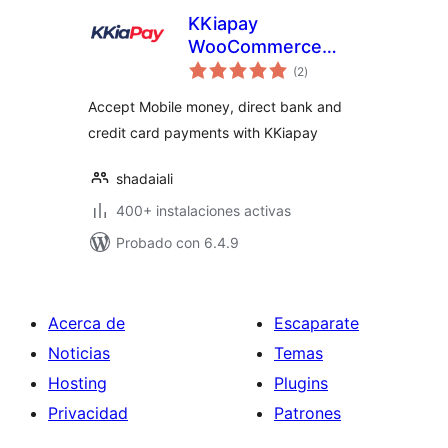
KKiapay
WooCommerce
total
Plugin
(2
)
de
valoraciones
Accept Mobile money, direct bank and
credit card payments with KKiapay
shadaiali
400+ instalaciones activas
Probado con 6.4.9
Acerca de
Escaparate
Noticias
Temas
Hosting
Plugins
Privacidad
Patrones