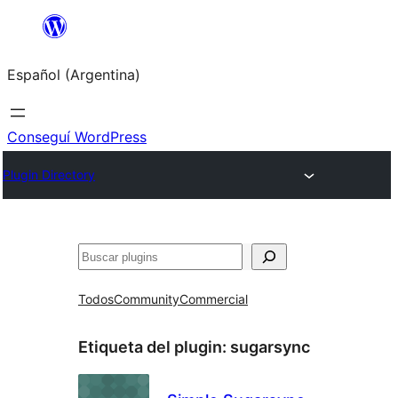
Saltar
al
Español (Argentina)
contenido
Conseguí WordPress
Plugin Directory
Buscar
Todos
Community
Commercial
Etiqueta del plugin:
sugarsync