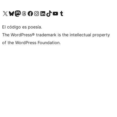
Visitá nuestra cuenta de X (anteriormente Twitter)
Visitá nuestra cuenta de Bluesky
Visitá nuestra cuenta de Mastodon
Visitá nuestra cuenta de Threads
Visitá nuestra página de Facebook
Visitá nuestra cuenta de Instagram
Visitá nuestra cuenta de LinkedIn
Visitá nuestra cuenta de TikTok
Visitá nuestro canal de YouTube
Visitá nuestra cuenta de Tumblr
El código es poesía.
The WordPress® trademark is the intellectual property
of the WordPress Foundation.