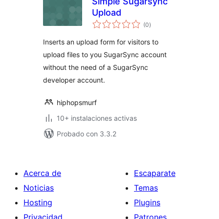
Simple Sugarsync
Upload
total
(0
)
de
valoraciones
Inserts an upload form for visitors to
upload files to you SugarSync account
without the need of a SugarSync
developer account.
hiphopsmurf
10+ instalaciones activas
Probado con 3.3.2
Acerca de
Escaparate
Noticias
Temas
Hosting
Plugins
Privacidad
Patrones