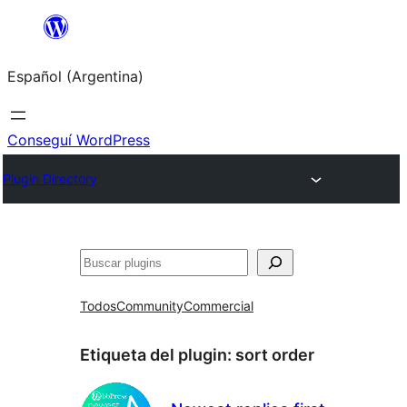
Saltar
al
Español (Argentina)
contenido
Conseguí WordPress
Plugin Directory
Buscar
Todos
Community
Commercial
Etiqueta del plugin:
sort order