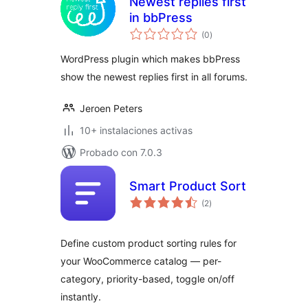
Newest replies first
in bbPress
total
(0
)
de
valoraciones
WordPress plugin which makes bbPress
show the newest replies first in all forums.
Jeroen Peters
10+ instalaciones activas
Probado con 7.0.3
Smart Product Sort
total
(2
)
de
valoraciones
Define custom product sorting rules for
your WooCommerce catalog — per-
category, priority-based, toggle on/off
instantly.