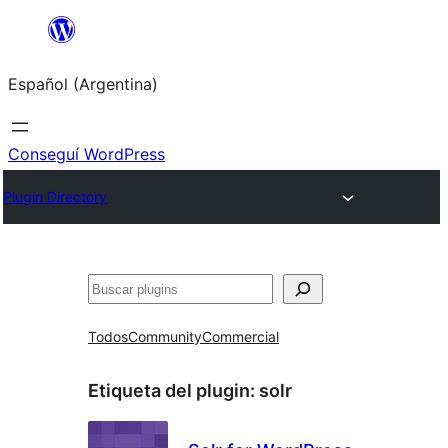
Saltar
al
Español (Argentina)
contenido
Conseguí WordPress
Plugin Directory
Buscar
Todos
Community
Commercial
Etiqueta del plugin:
solr