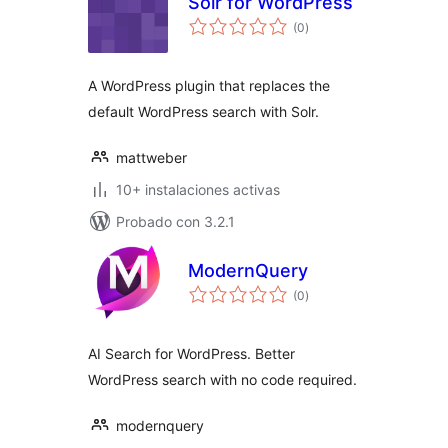
Solr for WordPress
total
(0
)
de
valoraciones
A WordPress plugin that replaces the
default WordPress search with Solr.
mattweber
10+ instalaciones activas
Probado con 3.2.1
ModernQuery
total
(0
)
de
valoraciones
AI Search for WordPress. Better
WordPress search with no code required.
modernquery