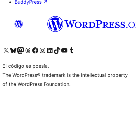
BuddyPress
↗
Visitá nuestra cuenta de X (anteriormente Twitter)
Visitá nuestra cuenta de Bluesky
Visitá nuestra cuenta de Mastodon
Visitá nuestra cuenta de Threads
Visitá nuestra página de Facebook
Visitá nuestra cuenta de Instagram
Visitá nuestra cuenta de LinkedIn
Visitá nuestra cuenta de TikTok
Visitá nuestro canal de YouTube
Visitá nuestra cuenta de Tumblr
El código es poesía.
The WordPress® trademark is the intellectual property
of the WordPress Foundation.