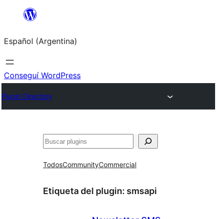
Saltar
al
Español (Argentina)
contenido
Conseguí WordPress
Plugin Directory
Buscar
Todos
Community
Commercial
Etiqueta del plugin:
smsapi