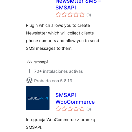
Newsletter SMS –
SMSAPI
total
(0
)
de
valoraciones
Plugin which allows you to create
Newsletter which will collect clients
phone numbers and allow you to send
SMS messages to them.
smsapi
70+ instalaciones activas
Probado con 5.8.13
SMSAPI
WooCommerce
total
(0
)
de
valoraciones
Integracja WooCommerce z bramką
SMSAPI.