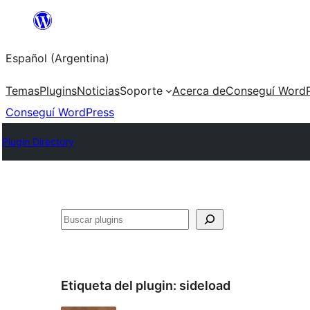
Saltar
al
Español (Argentina)
contenido
Temas
Plugins
Noticias
Soporte
Acerca de
Conseguí WordP
Conseguí WordPress
Plugin Directory
Buscar
Etiqueta del plugin:
sideload