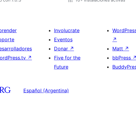
prender
Involucrate
WordPres
oporte
Eventos
↗
esarrolladores
Donar
↗
Matt
↗
ordPress.tv
↗
Five for the
bbPress
Future
BuddyPre
Español (Argentina)