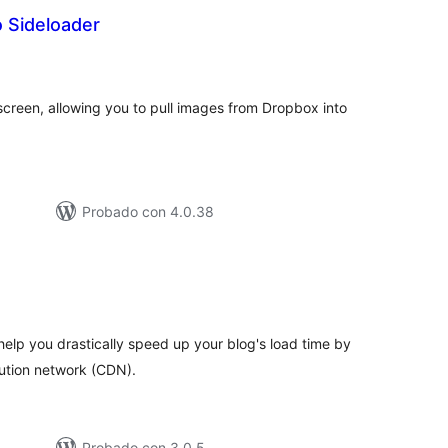
 Sideloader
tal
e
loraciones
creen, allowing you to pull images from Dropbox into
Probado con 4.0.38
tal
loraciones
help you drastically speed up your blog's load time by
bution network (CDN).
Probado con 3.0.5