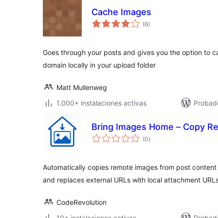
Cache Images
total
(6
)
de
valoraciones
Goes through your posts and gives you the option to c
domain locally in your upload folder
Matt Mullenweg
1.000+ instalaciones activas
Probad
Bring Images Home – Copy Re
total
(0
)
de
valoraciones
Automatically copies remote images from post content
and replaces external URLs with local attachment URLs
CodeRevolution
10+ instalaciones activas
Probado