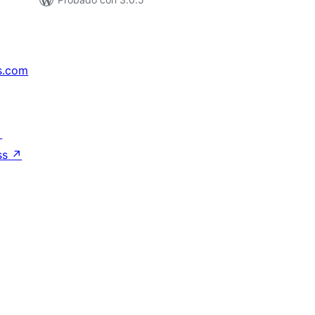
s.com
↗
ss
↗