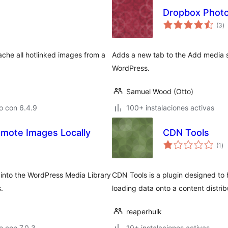
Dropbox Photo
to
(3
)
d
va
ache all hotlinked images from a
Adds a new tab to the Add media s
WordPress.
Samuel Wood (Otto)
o con 6.4.9
100+ instalaciones activas
mote Images Locally
CDN Tools
to
(1
)
de
va
 into the WordPress Media Library
CDN Tools is a plugin designed to 
.
loading data onto a content distri
reaperhulk
 con 7.0.3
10+ instalaciones activas