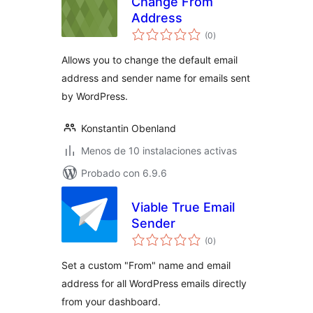
Change From
Address
total
(0
)
de
valoraciones
Allows you to change the default email
address and sender name for emails sent
by WordPress.
Konstantin Obenland
Menos de 10 instalaciones activas
Probado con 6.9.6
Viable True Email
Sender
total
(0
)
de
valoraciones
Set a custom "From" name and email
address for all WordPress emails directly
from your dashboard.