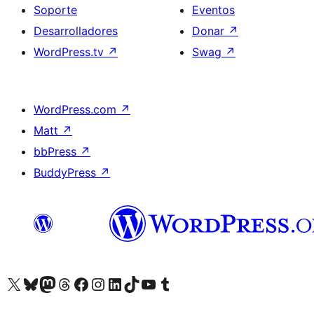
Soporte
Eventos
Desarrolladores
Donar
↗
WordPress.tv
↗
Swag
↗
WordPress.com
↗
Matt
↗
bbPress
↗
BuddyPress
↗
Visitá nuestra cuenta de X (anteriormente Twitter)
Visitá nuestra cuenta de Bluesky
Visitá nuestra cuenta de Mastodon
Visitá nuestra cuenta de Threads
Visitá nuestra página de Facebook
Visitá nuestra cuenta de Instagram
Visitá nuestra cuenta de LinkedIn
Visitá nuestra cuenta de TikTok
Visitá nuestro canal de YouTube
Visitá nuestra cuenta de Tumblr