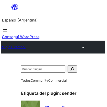
Saltar
al
Español (Argentina)
contenido
Conseguí WordPress
Plugin Directory
Buscar
Todos
Community
Commercial
Etiqueta del plugin:
sender