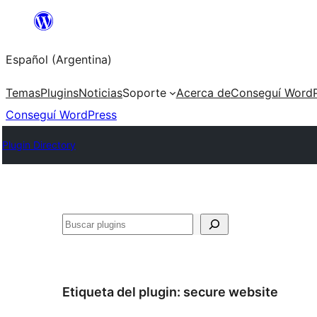
Saltar
al
Español (Argentina)
contenido
Temas
Plugins
Noticias
Soporte
Acerca de
Conseguí WordP
Conseguí WordPress
Plugin Directory
Buscar
Etiqueta del plugin:
secure website