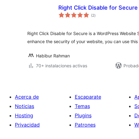
Right Click Disable for Secure
total
(2
)
de
valoraciones
Right Click Disable for Secure is a WordPress Website S
enhance the security of your website, you can use this 
Habibur Rahman
70+ instalaciones activas
Probado
Acerca de
Escaparate
A
Noticias
Temas
S
Hosting
Plugins
D
Privacidad
Patrones
W