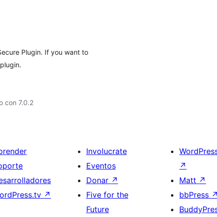
ecure Plugin. If you want to
plugin.
 con 7.0.2
prender
Involucrate
WordPres
oporte
Eventos
↗
esarrolladores
Donar
↗
Matt
↗
ordPress.tv
↗
Five for the
bbPress
Future
BuddyPre