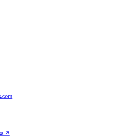
s.com
↗
ss
↗