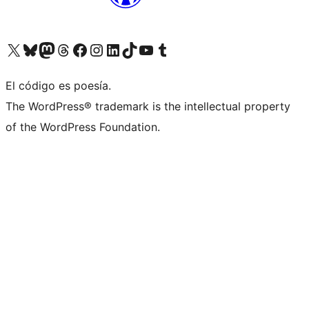
Visitá nuestra cuenta de X (anteriormente Twitter)
Visitá nuestra cuenta de Bluesky
Visitá nuestra cuenta de Mastodon
Visitá nuestra cuenta de Threads
Visitá nuestra página de Facebook
Visitá nuestra cuenta de Instagram
Visitá nuestra cuenta de LinkedIn
Visitá nuestra cuenta de TikTok
Visitá nuestro canal de YouTube
Visitá nuestra cuenta de Tumblr
El código es poesía.
The WordPress® trademark is the intellectual property
of the WordPress Foundation.