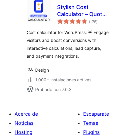
Stylish Cost
Calculator – Quote
total
Generator, Lead
(175
)
de
valoraciones
Gen & Price
Cost calculator for WordPress: 🌟 Engage
Estimator
visitors and boost conversions with
interactive calculations, lead capture,
and payment integrations.
Design
1.000+ instalaciones activas
Probado con 7.0.3
Acerca de
Escaparate
Noticias
Temas
Hosting
Plugins