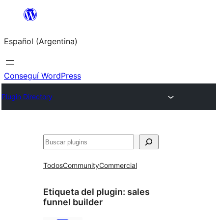
Saltar
al
Español (Argentina)
contenido
Conseguí WordPress
Plugin Directory
Buscar
Todos
Community
Commercial
Etiqueta del plugin:
sales
funnel builder