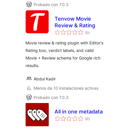
Probado con 7.0.3
Tenvow Movie
Review & Rating
total
(0
)
de
valoraciones
Movie review & rating plugin with Editor's
Rating box, verdict labels, and valid
Movie + Review schema for Google rich
results.
Abdul Kadir
Menos de 10 instalaciones activas
Probado con 7.0.3
All in one metadata
total
(0
)
de
valoraciones