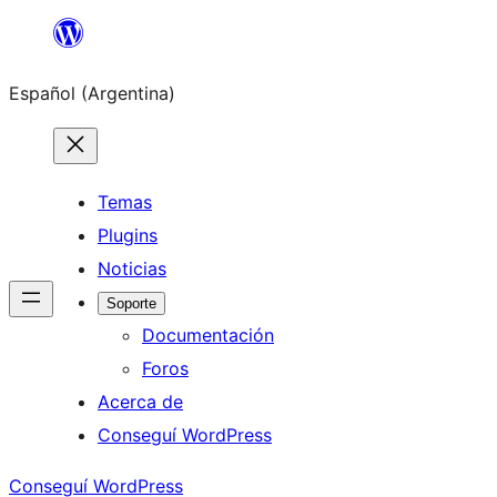
Saltar
al
Español (Argentina)
contenido
Temas
Plugins
Noticias
Soporte
Documentación
Foros
Acerca de
Conseguí WordPress
Conseguí WordPress