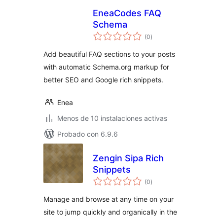
EneaCodes FAQ
Schema
total
(0
)
de
valoraciones
Add beautiful FAQ sections to your posts
with automatic Schema.org markup for
better SEO and Google rich snippets.
Enea
Menos de 10 instalaciones activas
Probado con 6.9.6
Zengin Sipa Rich
Snippets
total
(0
)
de
valoraciones
Manage and browse at any time on your
site to jump quickly and organically in the