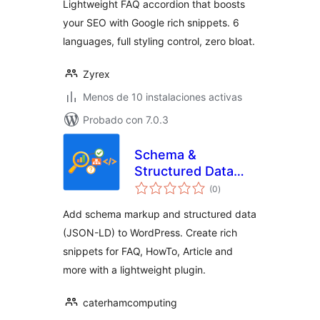
Lightweight FAQ accordion that boosts
your SEO with Google rich snippets. 6
languages, full styling control, zero bloat.
Zyrex
Menos de 10 instalaciones activas
Probado con 7.0.3
Schema &
Structured Data
total
Suite: Rich
(0
)
de
valoraciones
Snippets Made
Add schema markup and structured data
Simple
(JSON-LD) to WordPress. Create rich
snippets for FAQ, HowTo, Article and
more with a lightweight plugin.
caterhamcomputing