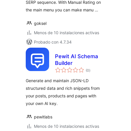
SERP sequence. With Manual Rating on
the main menu you can make manu …
goksel
Menos de 10 instalaciones activas
Probado con 4.7.34
Pewit AI Schema
Builder
total
(0
)
de
valoraciones
Generate and maintain JSON-LD
structured data and rich snippets from
your posts, products and pages with
your own AI key.
pewitlabs
Menos de 10 instalaciones activas