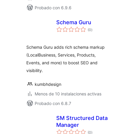
Probado con 6.9.6
Schema Guru
total
(0
)
de
valoraciones
Schema Guru adds rich schema markup
(LocalBusiness, Services, Products,
Events, and more) to boost SEO and
visibility.
kumbhdesign
Menos de 10 instalaciones activas
Probado con 6.8.7
SM Structured Data
Manager
total
(0
)
de