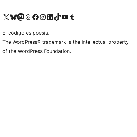
Visitá nuestra cuenta de X (anteriormente Twitter)
Visitá nuestra cuenta de Bluesky
Visitá nuestra cuenta de Mastodon
Visitá nuestra cuenta de Threads
Visitá nuestra página de Facebook
Visitá nuestra cuenta de Instagram
Visitá nuestra cuenta de LinkedIn
Visitá nuestra cuenta de TikTok
Visitá nuestro canal de YouTube
Visitá nuestra cuenta de Tumblr
El código es poesía.
The WordPress® trademark is the intellectual property
of the WordPress Foundation.