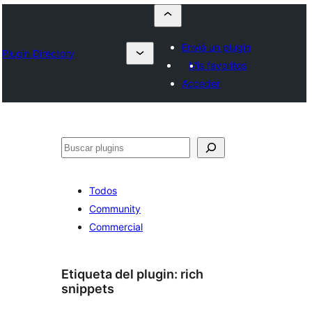
Enviá un plugin
Plugin Directory
Mis favoritos
Acceder
Buscar
Todos
Community
Commercial
Etiqueta del plugin:
rich
snippets