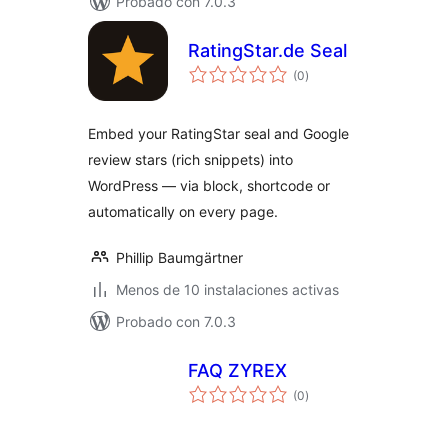
Probado con 7.0.3
RatingStar.de Seal
total
(0
)
de
valoraciones
Embed your RatingStar seal and Google
review stars (rich snippets) into
WordPress — via block, shortcode or
automatically on every page.
Phillip Baumgärtner
Menos de 10 instalaciones activas
Probado con 7.0.3
FAQ ZYREX
total
(0
)
de
valoraciones