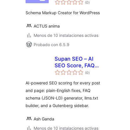
total
(0
)
de
valoraciones
Schema Markup Creator for WordPress
ACTUS anima
Menos de 10 instalaciones activas
Probado con 6.5.9
Supan SEO – AI
SEO Score, FAQ
total
Schema & llms.txt
(0
)
de
valoraciones
AI-powered SEO scoring for every post
and page: plain-English fixes, FAQ
schema (JSON-LD) generator, llms.txt
builder, and a Gutenberg sidebar.
Ash Ganda
Menos de 10 instalaciones activas