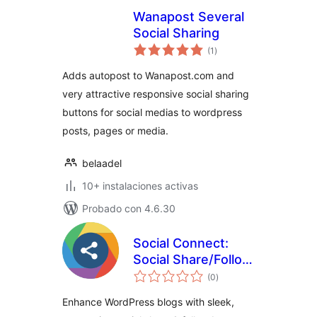
Wanapost Several
Social Sharing
total
(1
)
de
valoraciones
Adds autopost to Wanapost.com and
very attractive responsive social sharing
buttons for social medias to wordpress
posts, pages or media.
belaadel
10+ instalaciones activas
Probado con 4.6.30
Social Connect:
Social Share/Follow
total
By 7Span
(0
)
de
valoraciones
Enhance WordPress blogs with sleek,