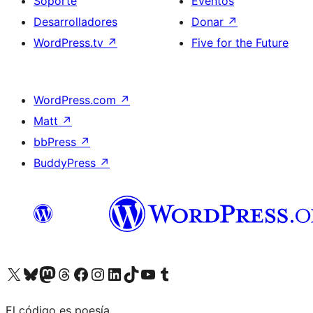
Soporte
Eventos
Desarrolladores
Donar
↗
WordPress.tv
↗
Five for the Future
WordPress.com
↗
Matt
↗
bbPress
↗
BuddyPress
↗
Visitá nuestra cuenta de X (anteriormente Twitter)
Visitá nuestra cuenta de Bluesky
Visitá nuestra cuenta de Mastodon
Visitá nuestra cuenta de Threads
Visitá nuestra página de Facebook
Visitá nuestra cuenta de Instagram
Visitá nuestra cuenta de LinkedIn
Visitá nuestra cuenta de TikTok
Visitá nuestro canal de YouTube
Visitá nuestra cuenta de Tumblr
El código es poesía.