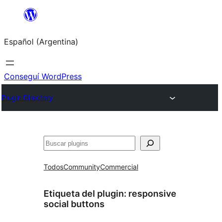
Saltar
al
Español (Argentina)
contenido
Conseguí WordPress
Plugin Directory
Buscar
Todos
Community
Commercial
Etiqueta del plugin:
responsive
social buttons