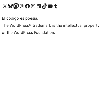
Visitá nuestra cuenta de X (anteriormente Twitter)
Visitá nuestra cuenta de Bluesky
Visitá nuestra cuenta de Mastodon
Visitá nuestra cuenta de Threads
Visitá nuestra página de Facebook
Visitá nuestra cuenta de Instagram
Visitá nuestra cuenta de LinkedIn
Visitá nuestra cuenta de TikTok
Visitá nuestro canal de YouTube
Visitá nuestra cuenta de Tumblr
El código es poesía.
The WordPress® trademark is the intellectual property
of the WordPress Foundation.