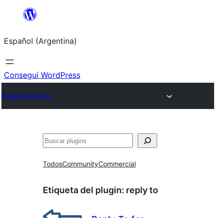
Saltar
al
Español (Argentina)
contenido
Conseguí WordPress
Plugin Directory
Buscar
Todos
Community
Commercial
Etiqueta del plugin:
reply to