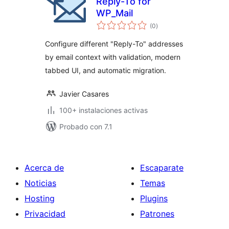
Reply-To for
WP_Mail
total
(0
)
de
valoraciones
Configure different "Reply-To" addresses
by email context with validation, modern
tabbed UI, and automatic migration.
Javier Casares
100+ instalaciones activas
Probado con 7.1
Acerca de
Escaparate
Noticias
Temas
Hosting
Plugins
Privacidad
Patrones