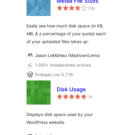
Media File Sizes
total
(15
)
de
valoraciones
Easily see how much disk space (in KB,
MB, & a percentage of your quota) each
of your uploaded files takes up.
Jason LeMahieu (MadtownLems)
1.000+ instalaciones activas
Probado con 5.7.16
Disk Usage
total
(1
)
de
valoraciones
Displays disk space used by your
WordPress website.