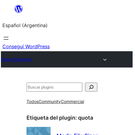
Saltar
al
Español (Argentina)
contenido
Conseguí WordPress
Plugin Directory
Buscar
Todos
Community
Commercial
Etiqueta del plugin:
quota