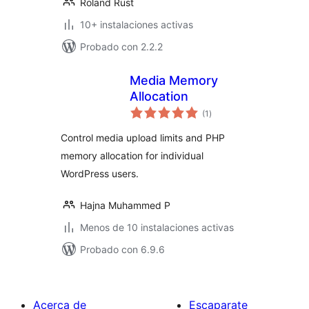
Roland Rust
10+ instalaciones activas
Probado con 2.2.2
Media Memory
Allocation
total
(1
)
de
valoraciones
Control media upload limits and PHP
memory allocation for individual
WordPress users.
Hajna Muhammed P
Menos de 10 instalaciones activas
Probado con 6.9.6
Acerca de
Escaparate