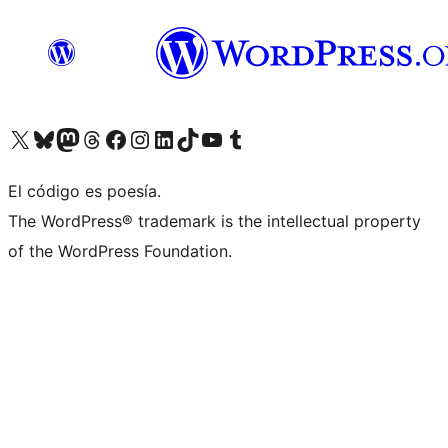
Visitá nuestra cuenta de X (anteriormente Twitter)
Visitá nuestra cuenta de Bluesky
Visitá nuestra cuenta de Mastodon
Visitá nuestra cuenta de Threads
Visitá nuestra página de Facebook
Visitá nuestra cuenta de Instagram
Visitá nuestra cuenta de LinkedIn
Visitá nuestra cuenta de TikTok
Visitá nuestro canal de YouTube
Visitá nuestra cuenta de Tumblr
El código es poesía.
The WordPress® trademark is the intellectual property
of the WordPress Foundation.