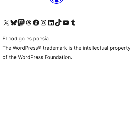
Visitá nuestra cuenta de X (anteriormente Twitter)
Visitá nuestra cuenta de Bluesky
Visitá nuestra cuenta de Mastodon
Visitá nuestra cuenta de Threads
Visitá nuestra página de Facebook
Visitá nuestra cuenta de Instagram
Visitá nuestra cuenta de LinkedIn
Visitá nuestra cuenta de TikTok
Visitá nuestro canal de YouTube
Visitá nuestra cuenta de Tumblr
El código es poesía.
The WordPress® trademark is the intellectual property
of the WordPress Foundation.