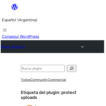
Saltar
al
Español (Argentina)
contenido
Conseguí WordPress
Plugin Directory
Buscar
Todos
Community
Commercial
Etiqueta del plugin:
protect
uploads