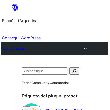
Saltar
al
Español (Argentina)
contenido
Conseguí WordPress
Plugin Directory
Buscar
Todos
Community
Commercial
Etiqueta del plugin:
preset