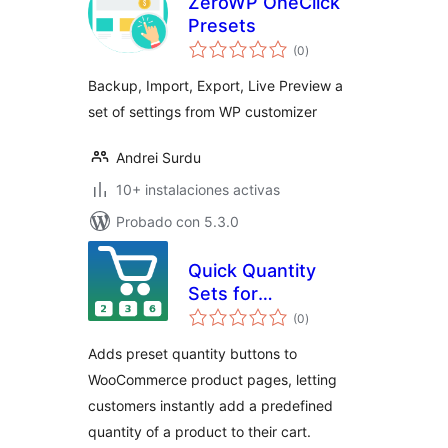
ZeroWP OneClick
Presets
total
(0
)
de
valoraciones
Backup, Import, Export, Live Preview a
set of settings from WP customizer
Andrei Surdu
10+ instalaciones activas
Probado con 5.3.0
Quick Quantity
Sets for
total
WooCommerce
(0
)
de
valoraciones
Adds preset quantity buttons to
WooCommerce product pages, letting
customers instantly add a predefined
quantity of a product to their cart.