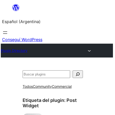
Saltar
al
Español (Argentina)
contenido
Conseguí WordPress
Plugin Directory
Buscar
Todos
Community
Commercial
Etiqueta del plugin:
Post
Widget