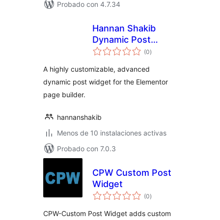
Probado con 4.7.34
Hannan Shakib
Dynamic Post
total
Widget for
(0
)
de
valoraciones
Elementor
A highly customizable, advanced
dynamic post widget for the Elementor
page builder.
hannanshakib
Menos de 10 instalaciones activas
Probado con 7.0.3
CPW Custom Post
Widget
total
(0
)
de
valoraciones
CPW-Custom Post Widget adds custom