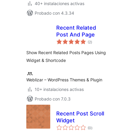
40+ instalaciones activas
Probado con 4.3.34
Recent Related
Post And Page
total
(2
)
de
valoraciones
Show Recent Related Posts Pages Using
Widget & Shortcode
Weblizar – WordPress Themes & Plugin
10+ instalaciones activas
Probado con 7.0.3
Recent Post Scroll
Widget
total
(0
)
de
valoraciones