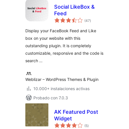
Social LikeBox &
Feed
total
(47
)
de
valoraciones
Display your FaceBook Feed and Like
box on your website with this
outstanding plugin. It is completely
customizable, responsive and the code is
search …
Weblizar – WordPress Themes & Plugin
10.000+ instalaciones activas
Probado con 7.0.3
AK Featured Post
Widget
total
(5
)
de