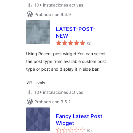
10+ instalaciones activas
Probado con 6.4.9
LATEST-POST-
NEW
total
(2
)
de
valoraciones
Using Recent post widget You can select
the post type from available custom post
type or post and display it in side bar.
Uvais
10+ instalaciones activas
Probado con 3.5.2
Fancy Latest Post
Widget
total
(0
)
de