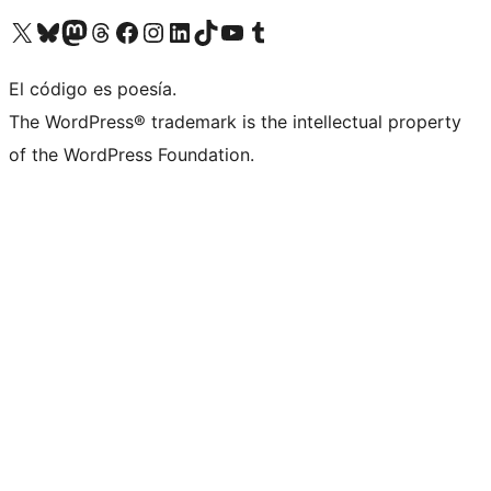
Visitá nuestra cuenta de X (anteriormente Twitter)
Visitá nuestra cuenta de Bluesky
Visitá nuestra cuenta de Mastodon
Visitá nuestra cuenta de Threads
Visitá nuestra página de Facebook
Visitá nuestra cuenta de Instagram
Visitá nuestra cuenta de LinkedIn
Visitá nuestra cuenta de TikTok
Visitá nuestro canal de YouTube
Visitá nuestra cuenta de Tumblr
El código es poesía.
The WordPress® trademark is the intellectual property
of the WordPress Foundation.