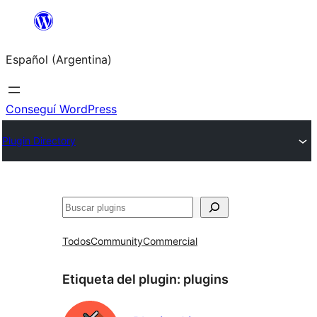
Saltar
al
Español (Argentina)
contenido
Conseguí WordPress
Plugin Directory
Buscar
Todos
Community
Commercial
Etiqueta del plugin:
plugins