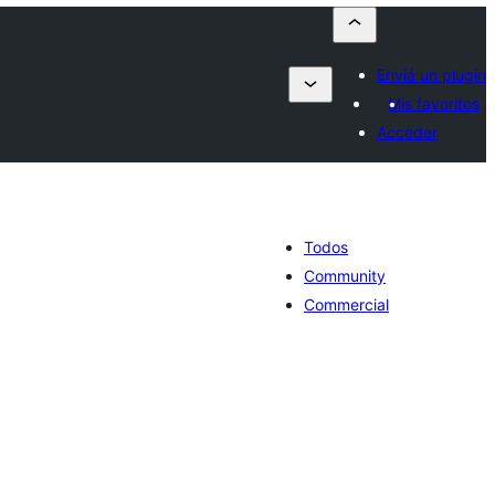
Enviá un plugin
Mis favoritos
Acceder
Todos
Community
Commercial
tal