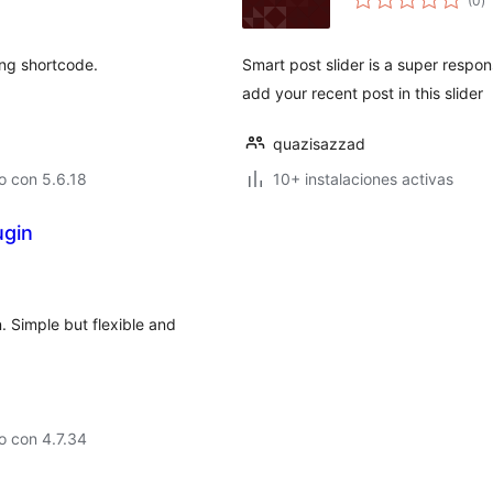
(0
)
d
va
ing shortcode.
Smart post slider is a super respo
add your recent post in this slider
quazisazzad
o con 5.6.18
10+ instalaciones activas
ugin
n. Simple but flexible and
o con 4.7.34