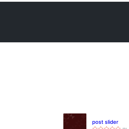
post slider
to