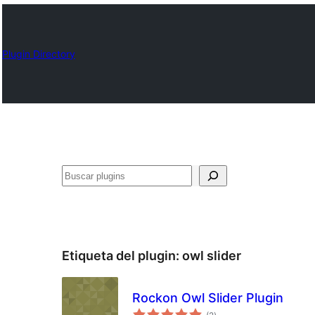
Plugin Directory
Buscar
Etiqueta del plugin:
owl slider
Rockon Owl Slider Plugin
total