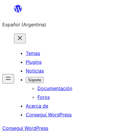
Saltar
al
Español (Argentina)
contenido
Temas
Plugins
Noticias
Soporte
Documentación
Foros
Acerca de
Conseguí WordPress
Conseguí WordPress