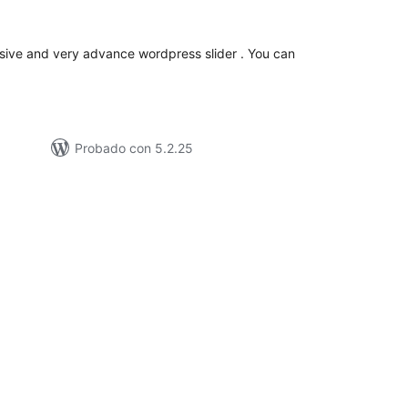
e
loraciones
nsive and very advance wordpress slider . You can
Probado con 5.2.25