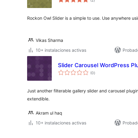
(2
)
de
valoraciones
Rockon Owl Slider is a simple to use. Use anywhere us
Vikas Sharma
10+ instalaciones activas
Probad
Slider Carousel WordPress Pl
total
(0
)
de
valoraciones
Just another filterable gallery slider and carousel plugi
extendible.
Akram ul haq
10+ instalaciones activas
Probad