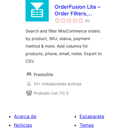
OrderFusion Lite –
Order Filters,
total
Columns & Export
(0
)
de
valoraciones
for WooCommerce
Search and filter WooCommerce orders
by product, SKU, status, payment
method & more. Add columns for
products, phone, email, notes. Export to
CSV.
PrestaSite
10+ instalaciones activas
Probado con 7.0.3
Acerca de
Escaparate
Noticias
Temas