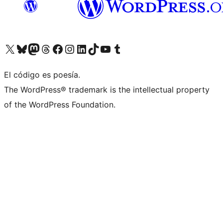
Visitá nuestra cuenta de X (anteriormente Twitter)
Visitá nuestra cuenta de Bluesky
Visitá nuestra cuenta de Mastodon
Visitá nuestra cuenta de Threads
Visitá nuestra página de Facebook
Visitá nuestra cuenta de Instagram
Visitá nuestra cuenta de LinkedIn
Visitá nuestra cuenta de TikTok
Visitá nuestro canal de YouTube
Visitá nuestra cuenta de Tumblr
El código es poesía.
The WordPress® trademark is the intellectual property
of the WordPress Foundation.