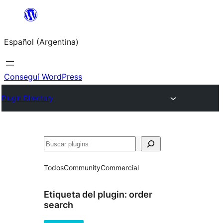
Saltar
al
Español (Argentina)
contenido
Conseguí WordPress
Plugin Directory
Buscar
Todos
Community
Commercial
Etiqueta del plugin:
order
search