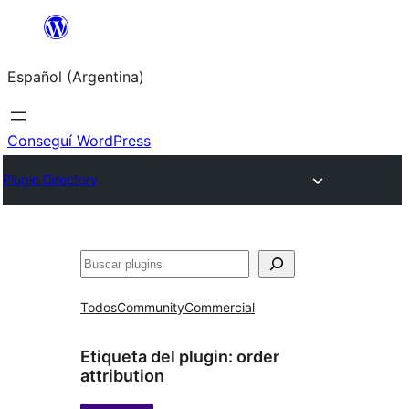
Saltar
al
Español (Argentina)
contenido
Conseguí WordPress
Plugin Directory
Buscar
Todos
Community
Commercial
Etiqueta del plugin:
order
attribution