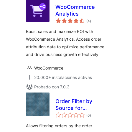
WooCommerce
Analytics
total
(4
)
de
valoraciones
Boost sales and maximize ROI with
WooCommerce Analytics. Access order
attribution data to optimize performance
and drive business growth effectively.
WooCommerce
20.000+ instalaciones activas
Probado con 7.0.3
Order Filter by
Source for
total
WooCommerce
(0
)
de
valoraciones
Allows filtering orders by the order