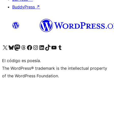
BuddyPress
↗
Visitá nuestra cuenta de X (anteriormente Twitter)
Visitá nuestra cuenta de Bluesky
Visitá nuestra cuenta de Mastodon
Visitá nuestra cuenta de Threads
Visitá nuestra página de Facebook
Visitá nuestra cuenta de Instagram
Visitá nuestra cuenta de LinkedIn
Visitá nuestra cuenta de TikTok
Visitá nuestro canal de YouTube
Visitá nuestra cuenta de Tumblr
El código es poesía.
The WordPress® trademark is the intellectual property
of the WordPress Foundation.