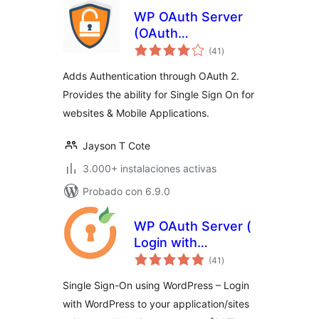
WP OAuth Server
(OAuth
total
Authentication)
(41
)
de
valoraciones
Adds Authentication through OAuth 2.
Provides the ability for Single Sign On for
websites & Mobile Applications.
Jayson T Cote
3.000+ instalaciones activas
Probado con 6.9.0
WP OAuth Server (
Login with
total
WordPress )
(41
)
de
valoraciones
Single Sign-On using WordPress – Login
with WordPress to your application/sites