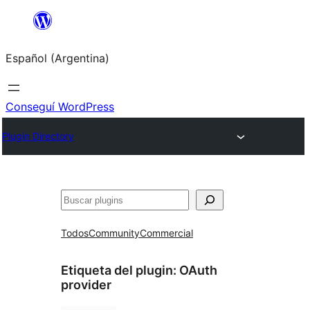
Saltar
al
Español (Argentina)
contenido
Conseguí WordPress
Plugin Directory
Buscar
Todos
Community
Commercial
Etiqueta del plugin:
OAuth
provider