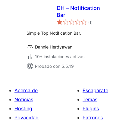
DH – Notification
Bar
total
(1
)
de
valoraciones
Simple Top Notification Bar.
Dannie Herdyawan
10+ instalaciones activas
Probado con 5.5.19
Acerca de
Escaparate
Noticias
Temas
Hosting
Plugins
Privacidad
Patrones