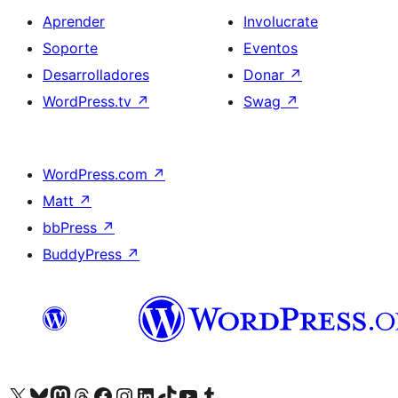
Aprender
Involucrate
Soporte
Eventos
Desarrolladores
Donar
↗
WordPress.tv
↗
Swag
↗
WordPress.com
↗
Matt
↗
bbPress
↗
BuddyPress
↗
Visitá nuestra cuenta de X (anteriormente Twitter)
Visitá nuestra cuenta de Bluesky
Visitá nuestra cuenta de Mastodon
Visitá nuestra cuenta de Threads
Visitá nuestra página de Facebook
Visitá nuestra cuenta de Instagram
Visitá nuestra cuenta de LinkedIn
Visitá nuestra cuenta de TikTok
Visitá nuestro canal de YouTube
Visitá nuestra cuenta de Tumblr