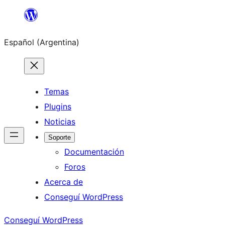
Saltar
al
Español (Argentina)
contenido
Temas
Plugins
Noticias
Soporte
Documentación
Foros
Acerca de
Conseguí WordPress
Conseguí WordPress