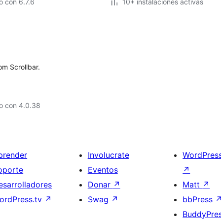
 con 6.7.6
10+ instalaciones activas
om Scrollbar.
o con 4.0.38
prender
Involucrate
WordPres
oporte
Eventos
↗
esarrolladores
Donar
↗
Matt
↗
ordPress.tv
↗
Swag
↗
bbPress
BuddyPre