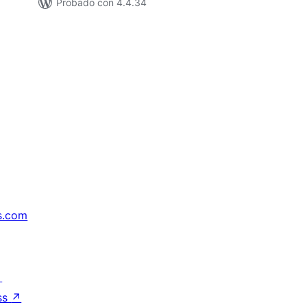
Probado con 4.4.34
s.com
↗
ss
↗