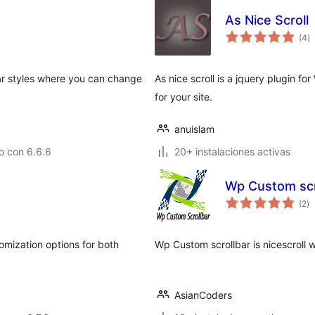
As Nice Scroll
to
(4
)
d
va
ar styles where you can change
As nice scroll is a jquery plugin for
for your site.
anuislam
o con 6.6.6
20+ instalaciones activas
Wp Custom scr
to
(2
)
d
va
tomization options for both
Wp Custom scrollbar is nicescroll 
AsianCoders