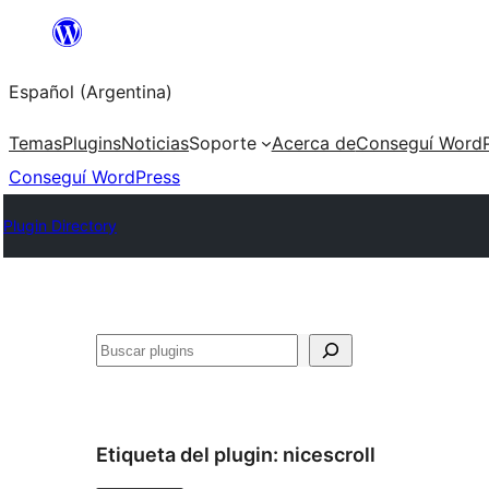
Saltar
al
Español (Argentina)
contenido
Temas
Plugins
Noticias
Soporte
Acerca de
Conseguí WordP
Conseguí WordPress
Plugin Directory
Buscar
Etiqueta del plugin:
nicescroll