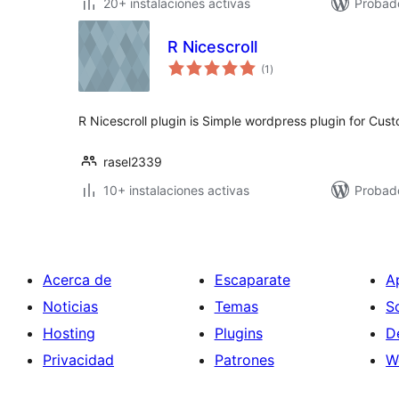
20+ instalaciones activas
Probado
R Nicescroll
total
(1
)
de
valoraciones
R Nicescroll plugin is Simple wordpress plugin for Cust
rasel2339
10+ instalaciones activas
Probad
Acerca de
Escaparate
A
Noticias
Temas
S
Hosting
Plugins
D
Privacidad
Patrones
W