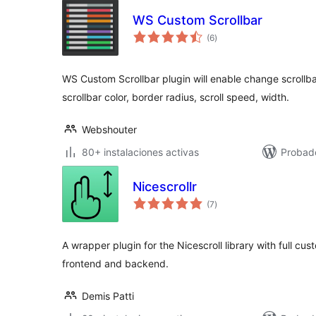
WS Custom Scrollbar
total
(6
)
de
valoraciones
WS Custom Scrollbar plugin will enable change scrollb
scrollbar color, border radius, scroll speed, width.
Webshouter
80+ instalaciones activas
Probad
Nicescrollr
total
(7
)
de
valoraciones
A wrapper plugin for the Nicescroll library with full cus
frontend and backend.
Demis Patti