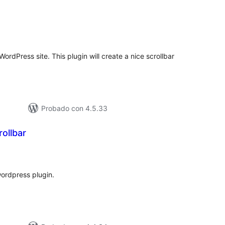
tal
e
loraciones
 WordPress site. This plugin will create a nice scrollbar
Probado con 4.5.33
ollbar
tal
e
loraciones
wordpress plugin.