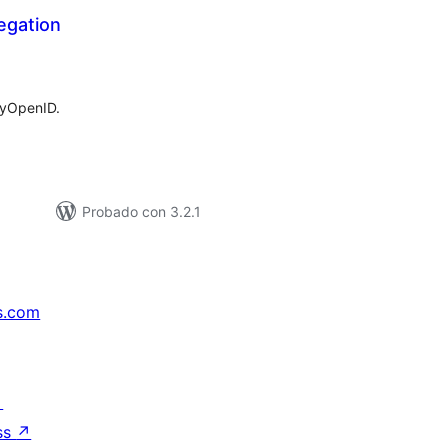
egation
tal
e
loraciones
MyOpenID.
Probado con 3.2.1
s.com
↗
ss
↗