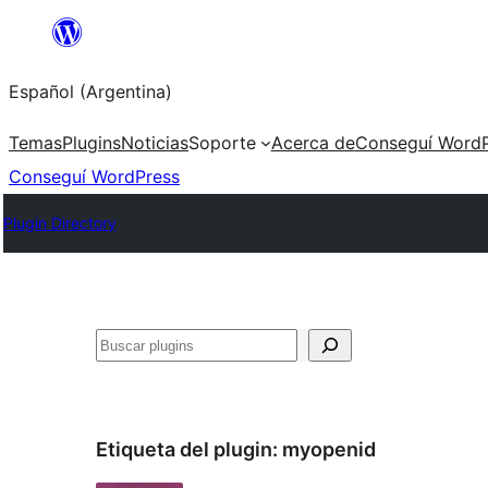
Saltar
al
Español (Argentina)
contenido
Temas
Plugins
Noticias
Soporte
Acerca de
Conseguí WordP
Conseguí WordPress
Plugin Directory
Buscar
Etiqueta del plugin:
myopenid