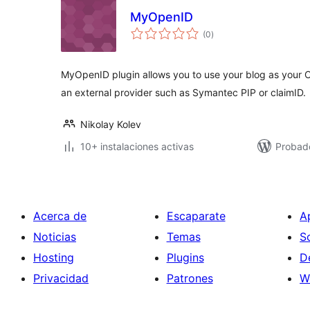
MyOpenID
total
(0
)
de
valoraciones
MyOpenID plugin allows you to use your blog as your Op
an external provider such as Symantec PIP or claimID.
Nikolay Kolev
10+ instalaciones activas
Probado
Acerca de
Escaparate
A
Noticias
Temas
S
Hosting
Plugins
D
Privacidad
Patrones
W