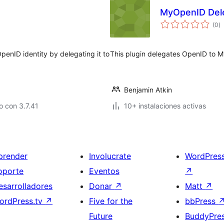
MyOpenID Del
to
(0
)
d
va
enID identity by delegating it to
This plugin delegates OpenID to 
Benjamin Atkin
 con 3.7.41
10+ instalaciones activas
prender
Involucrate
WordPres
oporte
Eventos
↗
esarrolladores
Donar
↗
Matt
↗
ordPress.tv
↗
Five for the
bbPress
Future
BuddyPre