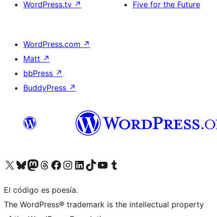
WordPress.tv
↗
Five for the Future
WordPress.com
↗
Matt
↗
bbPress
↗
BuddyPress
↗
Visitá nuestra cuenta de X (anteriormente Twitter)
Visitá nuestra cuenta de Bluesky
Visitá nuestra cuenta de Mastodon
Visitá nuestra cuenta de Threads
Visitá nuestra página de Facebook
Visitá nuestra cuenta de Instagram
Visitá nuestra cuenta de LinkedIn
Visitá nuestra cuenta de TikTok
Visitá nuestro canal de YouTube
Visitá nuestra cuenta de Tumblr
El código es poesía.
The WordPress® trademark is the intellectual property