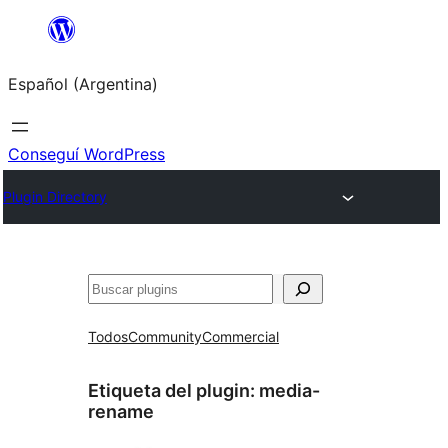
Saltar
al
Español (Argentina)
contenido
Conseguí WordPress
Plugin Directory
Buscar
Todos
Community
Commercial
Etiqueta del plugin:
media-
rename