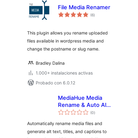
File Media Renamer
total
(6
)
de
valoraciones
This plugin allows you rename uploaded
files available in wordpress media and
change the postname or slug name.
Bradley Dalina
1.000+ instalaciones activas
Probado con 6.0.12
MediaHue Media
Rename & Auto Alt
total
Text
(0
)
de
valoraciones
Automatically rename media files and
generate alt text, titles, and captions to