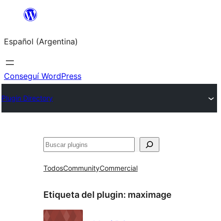
Saltar
al
Español (Argentina)
contenido
Conseguí WordPress
Plugin Directory
Buscar
Todos
Community
Commercial
Etiqueta del plugin:
maximage