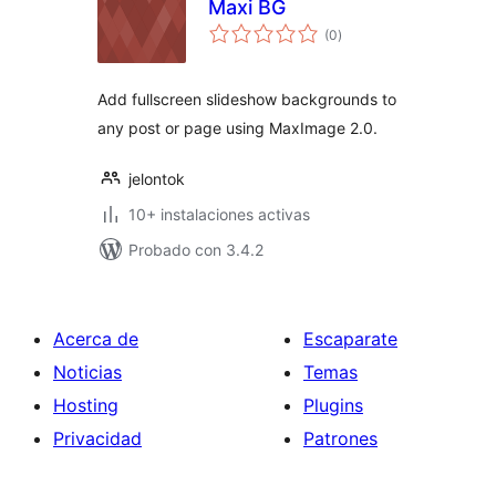
Maxi BG
total
(0
)
de
valoraciones
Add fullscreen slideshow backgrounds to
any post or page using MaxImage 2.0.
jelontok
10+ instalaciones activas
Probado con 3.4.2
Acerca de
Escaparate
Noticias
Temas
Hosting
Plugins
Privacidad
Patrones