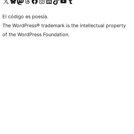
Visitá nuestra cuenta de X (anteriormente Twitter)
Visitá nuestra cuenta de Bluesky
Visitá nuestra cuenta de Mastodon
Visitá nuestra cuenta de Threads
Visitá nuestra página de Facebook
Visitá nuestra cuenta de Instagram
Visitá nuestra cuenta de LinkedIn
Visitá nuestra cuenta de TikTok
Visitá nuestro canal de YouTube
Visitá nuestra cuenta de Tumblr
El código es poesía.
The WordPress® trademark is the intellectual property
of the WordPress Foundation.