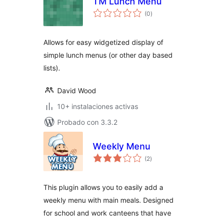
TM Lunch Menu
total
(0
)
de
valoraciones
Allows for easy widgetized display of
simple lunch menus (or other day based
lists).
David Wood
10+ instalaciones activas
Probado con 3.3.2
Weekly Menu
total
(2
)
de
valoraciones
This plugin allows you to easily add a
weekly menu with main meals. Designed
for school and work canteens that have