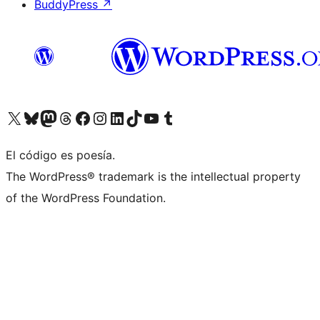
BuddyPress
↗
Visitá nuestra cuenta de X (anteriormente Twitter)
Visitá nuestra cuenta de Bluesky
Visitá nuestra cuenta de Mastodon
Visitá nuestra cuenta de Threads
Visitá nuestra página de Facebook
Visitá nuestra cuenta de Instagram
Visitá nuestra cuenta de LinkedIn
Visitá nuestra cuenta de TikTok
Visitá nuestro canal de YouTube
Visitá nuestra cuenta de Tumblr
El código es poesía.
The WordPress® trademark is the intellectual property
of the WordPress Foundation.