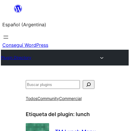
Saltar
al
Español (Argentina)
contenido
Conseguí WordPress
Plugin Directory
Buscar
Todos
Community
Commercial
Etiqueta del plugin:
lunch