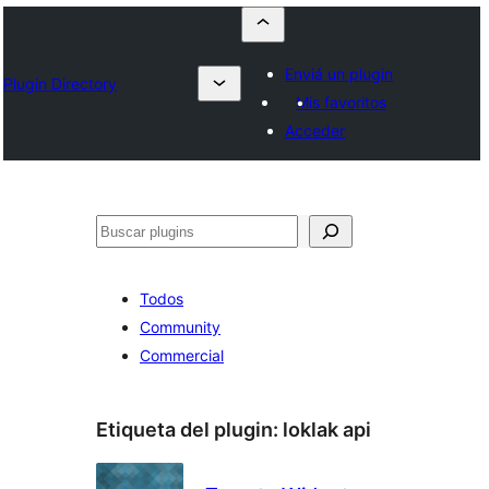
Enviá un plugin
Plugin Directory
Mis favoritos
Acceder
Buscar
Todos
Community
Commercial
Etiqueta del plugin:
loklak api