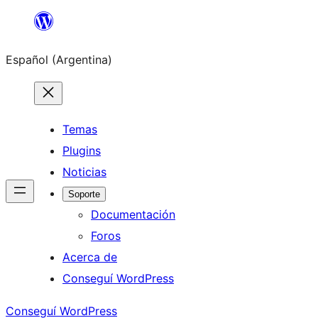
Saltar
al
Español (Argentina)
contenido
Temas
Plugins
Noticias
Soporte
Documentación
Foros
Acerca de
Conseguí WordPress
Conseguí WordPress