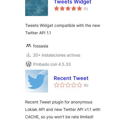
Tweets Widget
total
(1
)
de
valoraciones
Tweets Widget compatible with the new
Twitter API 1.1
fossasia
20+ instalaciones activas
Probado con 4.5.33
Recent Tweet
total
(0
)
de
valoraciones
Recent Tweet plugin for anonymous
Loklak API and new Twitter API v1.1 with
CACHE, so you won't be rate limited!