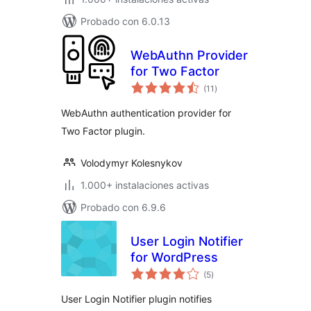
Probado con 6.0.13
WebAuthn Provider
for Two Factor
total
(11
)
de
valoraciones
WebAuthn authentication provider for
Two Factor plugin.
Volodymyr Kolesnykov
1.000+ instalaciones activas
Probado con 6.9.6
User Login Notifier
for WordPress
total
(5
)
de
valoraciones
User Login Notifier plugin notifies