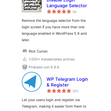
Language Selector
total
(3
)
de
valoraciones
Remove the language selector from the
login screen if you have more than one
language enabled in WordPress 5.9 and
later.
Rick Curran
1.000+ instalaciones activas
Probado con 6.9.6
WP Telegram Login
& Register
total
(37
)
de
valoraciones
Let your users login and register via
Telegram, making it easier form them to