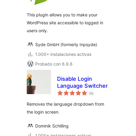
valoraciones
This plugin allows you to make your
WordPress site accessible to logged in
users only.
Syde GmbH (formerly Inpsyde)
1.000+ instalaciones activas
Probado con 6.9.6
Disable Login
Language Switcher
total
(5
)
de
valoraciones
Removes the language dropdown from
the login screen.
Dominik Schilling
1.000+ instalaciones activas