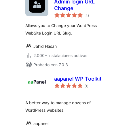
Admin login URL
Change
total
(4
)
de
valoraciones
Allows you to Change your WordPress
WebSite Login URL Slug.
Jahid Hasan
2.000+ instalaciones activas
Probado con 7.0.3
aapanel WP Toolkit
total
(1
)
de
valoraciones
A better way to manage dozens of
WordPress websites.
aapanel