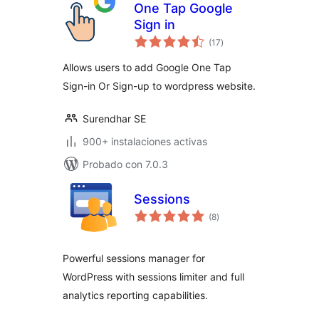
One Tap Google
Sign in
total
(17
)
de
valoraciones
Allows users to add Google One Tap
Sign-in Or Sign-up to wordpress website.
Surendhar SE
900+ instalaciones activas
Probado con 7.0.3
Sessions
total
(8
)
de
valoraciones
Powerful sessions manager for
WordPress with sessions limiter and full
analytics reporting capabilities.