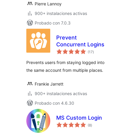
Pierre Lannoy
900+ instalaciones activas
Probado con 7.0.3
Prevent
Concurrent Logins
total
(17
)
de
valoraciones
Prevents users from staying logged into
the same account from multiple places.
Frankie Jarrett
900+ instalaciones activas
Probado con 4.6.30
MS Custom Login
total
(8
)
de
valoraciones