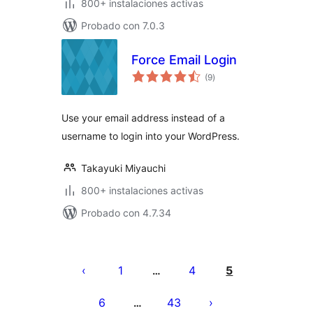
800+ instalaciones activas
Probado con 7.0.3
Force Email Login
total
(9
)
de
valoraciones
Use your email address instead of a
username to login into your WordPress.
Takayuki Miyauchi
800+ instalaciones activas
Probado con 4.7.34
Paginación
de
1
4
5
…
entradas
6
43
…