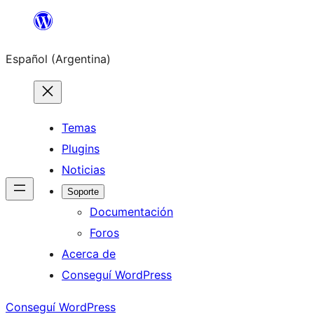
Saltar
al
Español (Argentina)
contenido
Temas
Plugins
Noticias
Soporte
Documentación
Foros
Acerca de
Conseguí WordPress
Conseguí WordPress