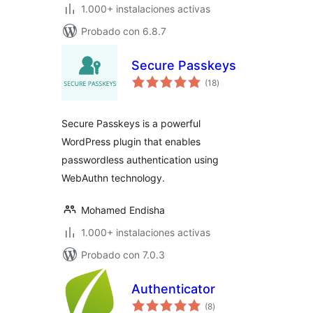
1.000+ instalaciones activas
Probado con 6.8.7
Secure Passkeys
total
(18
)
de
valoraciones
Secure Passkeys is a powerful
WordPress plugin that enables
passwordless authentication using
WebAuthn technology.
Mohamed Endisha
1.000+ instalaciones activas
Probado con 7.0.3
Authenticator
total
(8
)
de