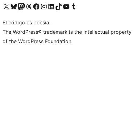
Visitá nuestra cuenta de X (anteriormente Twitter)
Visitá nuestra cuenta de Bluesky
Visitá nuestra cuenta de Mastodon
Visitá nuestra cuenta de Threads
Visitá nuestra página de Facebook
Visitá nuestra cuenta de Instagram
Visitá nuestra cuenta de LinkedIn
Visitá nuestra cuenta de TikTok
Visitá nuestro canal de YouTube
Visitá nuestra cuenta de Tumblr
El código es poesía.
The WordPress® trademark is the intellectual property
of the WordPress Foundation.