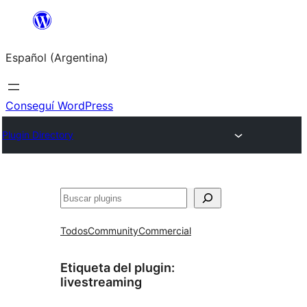
Saltar
al
Español (Argentina)
contenido
Conseguí WordPress
Plugin Directory
Buscar
Todos
Community
Commercial
Etiqueta del plugin:
livestreaming