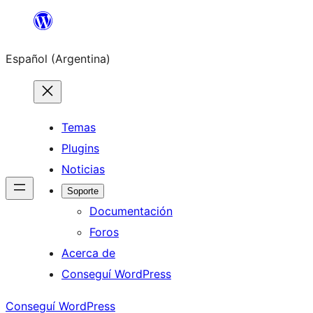
Saltar
al
Español (Argentina)
contenido
Temas
Plugins
Noticias
Soporte
Documentación
Foros
Acerca de
Conseguí WordPress
Conseguí WordPress