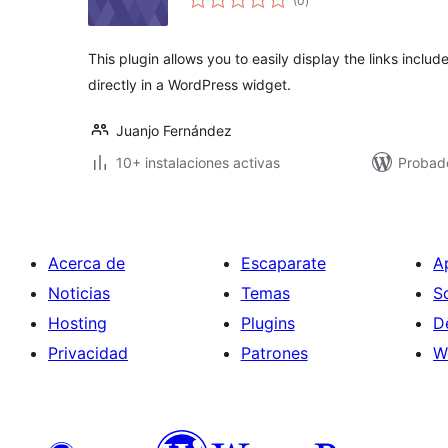
(0
)
de
valoraciones
This plugin allows you to easily display the links include
directly in a WordPress widget.
Juanjo Fernández
10+ instalaciones activas
Probad
Acerca de
Escaparate
A
Noticias
Temas
S
Hosting
Plugins
D
Privacidad
Patrones
W