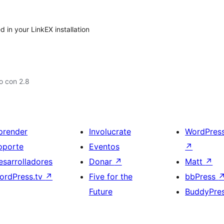
d in your LinkEX installation
o con 2.8
prender
Involucrate
WordPres
oporte
Eventos
↗
esarrolladores
Donar
↗
Matt
↗
ordPress.tv
↗
Five for the
bbPress
Future
BuddyPre