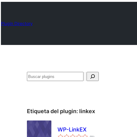
Plugin Directory
Buscar
Etiqueta del plugin:
linkex
WP-LinkEX
total