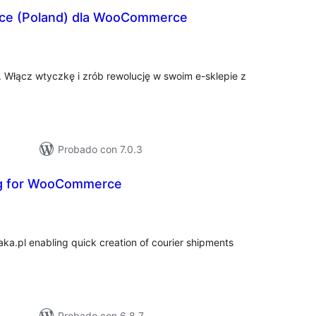
e (Poland) dla WooCommerce
tal
e
loraciones
 Włącz wtyczkę i zrób rewolucję w swoim e-sklepie z
Probado con 7.0.3
ng for WooCommerce
tal
e
loraciones
a.pl enabling quick creation of courier shipments
Probado con 6.8.7