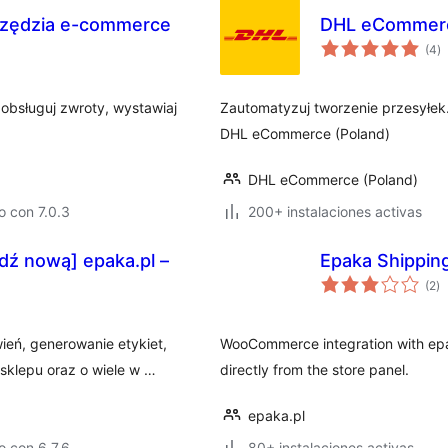
arzędzia e-commerce
DHL eCommerc
to
(4
)
d
va
obsługuj zwroty, wystawiaj
Zautomatyzuj tworzenie przesyłek.
DHL eCommerce (Poland)
DHL eCommerce (Poland)
 con 7.0.3
200+ instalaciones activas
dź nową] epaka.pl –
Epaka Shippi
to
(2
)
d
va
eń, generowanie etykiet,
WooCommerce integration with epak
sklepu oraz o wiele w …
directly from the store panel.
epaka.pl
 con 6.7.6
80+ instalaciones activas