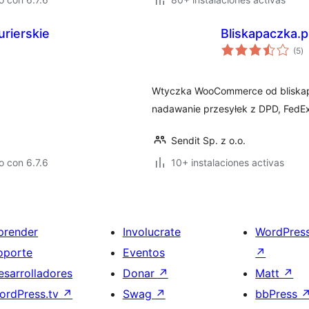
urierskie
Bliskapaczka.
to
(5
)
d
va
Wtyczka WooCommerce od bliskapa
nadawanie przesyłek z DPD, FedE
Sendit Sp. z o.o.
 con 6.7.6
10+ instalaciones activas
prender
Involucrate
WordPres
oporte
Eventos
↗
esarrolladores
Donar
↗
Matt
↗
ordPress.tv
↗
Swag
↗
bbPress