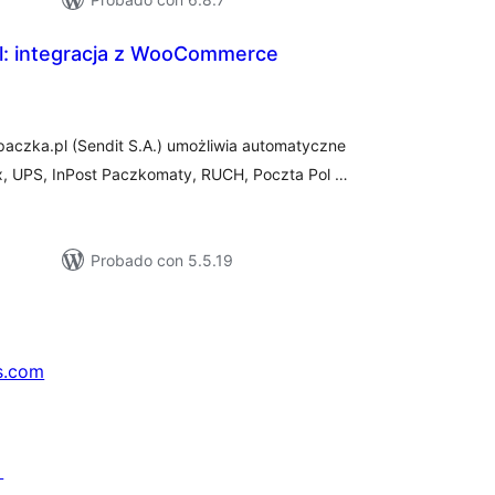
pl: integracja z WooCommerce
tal
e
loraciones
czka.pl (Sendit S.A.) umożliwia automatyczne
x, UPS, InPost Paczkomaty, RUCH, Poczta Pol …
Probado con 5.5.19
s.com
↗