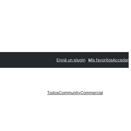
Enviá un plugin
Mis favoritos
Acceder
Todos
Community
Commercial