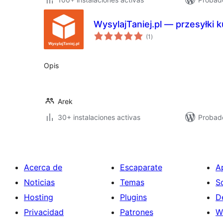
WysylajTaniej.pl — przesyłki k
total
(1
)
de
valoraciones
Opis
Arek
30+ instalaciones activas
Probado
Acerca de
Escaparate
A
Noticias
Temas
S
Hosting
Plugins
D
Privacidad
Patrones
W