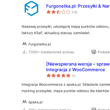
Furgonetka.pl: Przesyłki & N
total
(13
)
de
valoraciones
Nadawaj przesyłki, udostępnij mapę punktów odbioru, 
faktury KSeF, aktualizuj statusy zamówień.
Furgonetka.pl
7.000+ instalaciones activas
Probado
[Niewspierana wersja – spraw
Integracja z WooCommerce
total
(1
)
de
valoraciones
Integracja Woocommerce z epaka.pl. Składanie zamówi
tracking przesyłek, mapa puntów odbioru dla klientów 
epaka.pl
100+ instalaciones activas
Probado