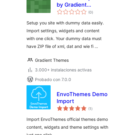
by Gradient
total
Themes
(0
)
de
valoraciones
Setup you site with dummy data easily.
Import settings, widgets and content
with one click. Your dummy data must
have ZIP file of xml, dat and wie fi …
Gradient Themes
3.000+ instalaciones activas
Probado con 7.0.0
EnvoThemes Demo
Import
total
(1
)
de
valoraciones
Import EnvoThemes official themes demo
content, widgets and theme settings with
just one click.