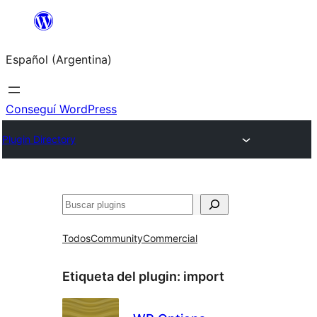
Saltar
al
Español (Argentina)
contenido
Conseguí WordPress
Plugin Directory
Buscar
Todos
Community
Commercial
Etiqueta del plugin:
import