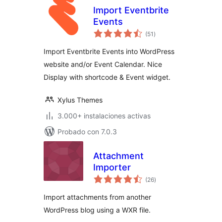
Import Eventbrite
Events
total
(51
)
de
valoraciones
Import Eventbrite Events into WordPress
website and/or Event Calendar. Nice
Display with shortcode & Event widget.
Xylus Themes
3.000+ instalaciones activas
Probado con 7.0.3
Attachment
Importer
total
(26
)
de
valoraciones
Import attachments from another
WordPress blog using a WXR file.