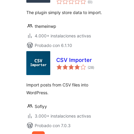
(0
)
de
valoraciones
The plugin simply store data to import.
themeinwp
4.000+ instalaciones activas
Probado con 6.1.10
CSV Importer
total
(28
)
de
valoraciones
Import posts from CSV files into
WordPress.
Soflyy
3.000+ instalaciones activas
Probado con 7.0.3