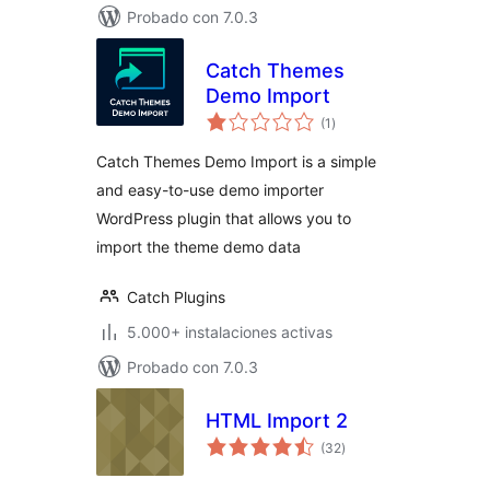
Probado con 7.0.3
Catch Themes
Demo Import
total
(1
)
de
valoraciones
Catch Themes Demo Import is a simple
and easy-to-use demo importer
WordPress plugin that allows you to
import the theme demo data
Catch Plugins
5.000+ instalaciones activas
Probado con 7.0.3
HTML Import 2
total
(32
)
de
valoraciones