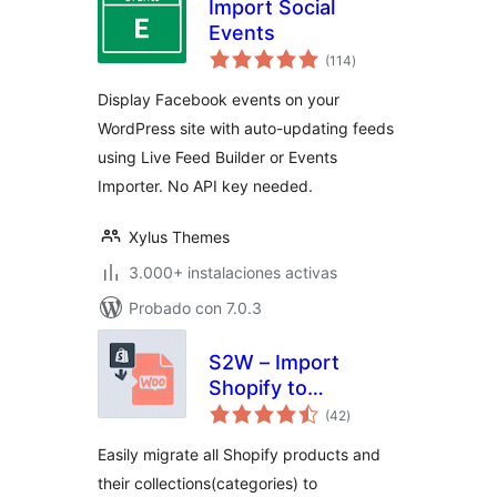
Import Social
Events
total
(114
)
de
valoraciones
Display Facebook events on your
WordPress site with auto-updating feeds
using Live Feed Builder or Events
Importer. No API key needed.
Xylus Themes
3.000+ instalaciones activas
Probado con 7.0.3
S2W – Import
Shopify to
total
WooCommerce
(42
)
de
valoraciones
Easily migrate all Shopify products and
their collections(categories) to