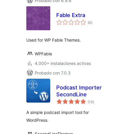
Probado con 6.9.6
Fable Extra
total
(0
)
de
valoraciones
Used for WP Fable Themes.
WPFable
4.000+ instalaciones activas
Probado con 7.0.3
Podcast Importer
SecondLine
total
(13
)
de
valoraciones
A simple podcast import tool for
WordPress.
SecondLineThemes