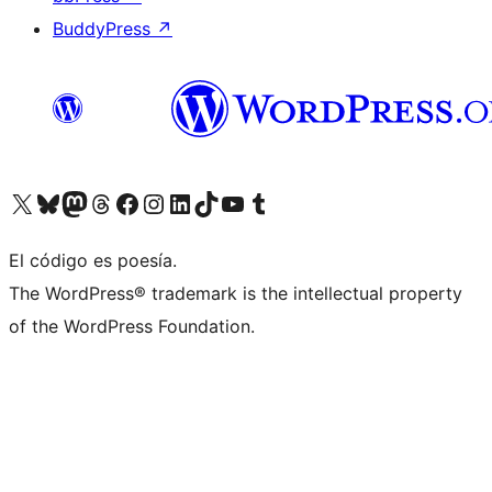
BuddyPress
↗
Visitá nuestra cuenta de X (anteriormente Twitter)
Visitá nuestra cuenta de Bluesky
Visitá nuestra cuenta de Mastodon
Visitá nuestra cuenta de Threads
Visitá nuestra página de Facebook
Visitá nuestra cuenta de Instagram
Visitá nuestra cuenta de LinkedIn
Visitá nuestra cuenta de TikTok
Visitá nuestro canal de YouTube
Visitá nuestra cuenta de Tumblr
El código es poesía.
The WordPress® trademark is the intellectual property
of the WordPress Foundation.