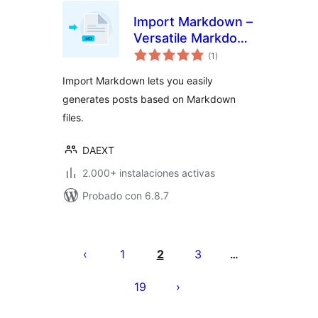
Import Markdown –
Versatile Markdown
total
Importer
(1
)
de
valoraciones
Import Markdown lets you easily
generates posts based on Markdown
files.
DAEXT
2.000+ instalaciones activas
Probado con 6.8.7
Paginación
de
1
2
3
…
entradas
19