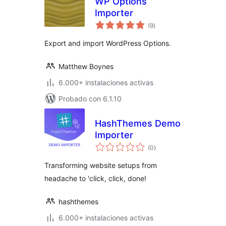
WP Options
Importer
total
(9
)
de
valoraciones
Export and import WordPress Options.
Matthew Boynes
6.000+ instalaciones activas
Probado con 6.1.10
HashThemes Demo
Importer
total
(0
)
de
valoraciones
Transforming website setups from
headache to 'click, click, done!
hashthemes
6.000+ instalaciones activas