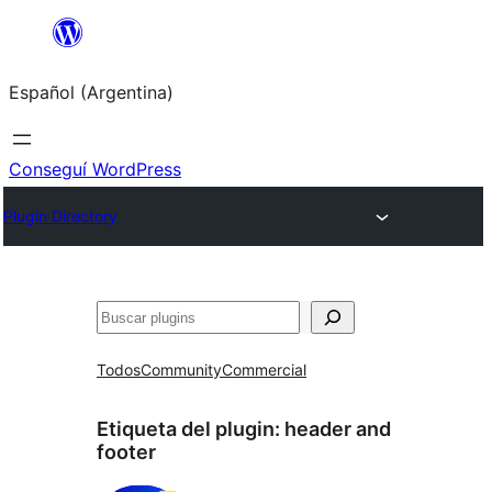
Saltar
al
Español (Argentina)
contenido
Conseguí WordPress
Plugin Directory
Buscar
Todos
Community
Commercial
Etiqueta del plugin:
header and
footer