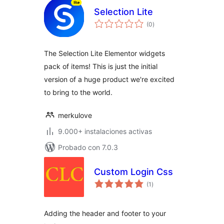
Selection Lite
total
(0
)
de
valoraciones
The Selection Lite Elementor widgets
pack of items! This is just the initial
version of a huge product we're excited
to bring to the world.
merkulove
9.000+ instalaciones activas
Probado con 7.0.3
Custom Login Css
total
(1
)
de
valoraciones
Adding the header and footer to your