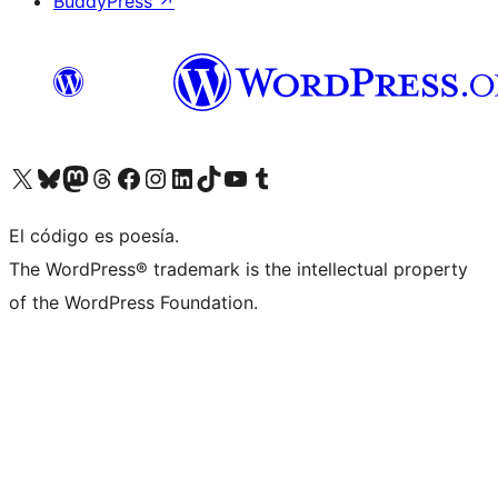
BuddyPress
↗
Visitá nuestra cuenta de X (anteriormente Twitter)
Visitá nuestra cuenta de Bluesky
Visitá nuestra cuenta de Mastodon
Visitá nuestra cuenta de Threads
Visitá nuestra página de Facebook
Visitá nuestra cuenta de Instagram
Visitá nuestra cuenta de LinkedIn
Visitá nuestra cuenta de TikTok
Visitá nuestro canal de YouTube
Visitá nuestra cuenta de Tumblr
El código es poesía.
The WordPress® trademark is the intellectual property
of the WordPress Foundation.