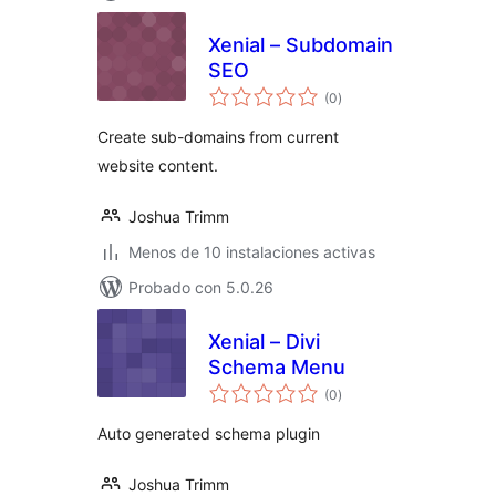
Xenial – Subdomain
SEO
total
(0
)
de
valoraciones
Create sub-domains from current
website content.
Joshua Trimm
Menos de 10 instalaciones activas
Probado con 5.0.26
Xenial – Divi
Schema Menu
total
(0
)
de
valoraciones
Auto generated schema plugin
Joshua Trimm