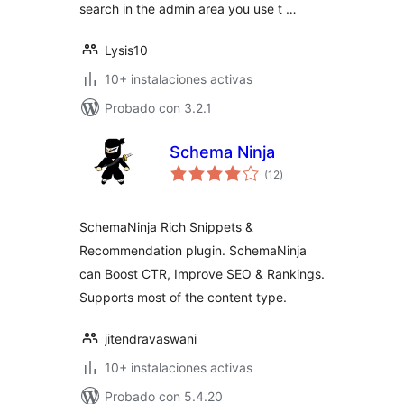
search in the admin area you use t …
Lysis10
10+ instalaciones activas
Probado con 3.2.1
Schema Ninja
total
(12
)
de
valoraciones
SchemaNinja Rich Snippets &
Recommendation plugin. SchemaNinja
can Boost CTR, Improve SEO & Rankings.
Supports most of the content type.
jitendravaswani
10+ instalaciones activas
Probado con 5.4.20