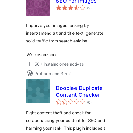
SEO For Images
total
(3
)
de
valoraciones
Imporve your images ranking by
insert/amend alt and title text, generate
solid traffic from search enigine.
kasonzhao
50+ instalaciones activas
Probado con 3.5.2
Dooplee Duplicate
Content Checker
total
(0
)
de
valoraciones
Fight content theft and check for
scrapers using your content for SEO and
harming your rank. This plugin includes a