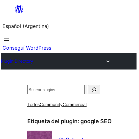
Saltar
al
Español (Argentina)
contenido
Conseguí WordPress
Plugin Directory
Buscar
Todos
Community
Commercial
Etiqueta del plugin:
google SEO