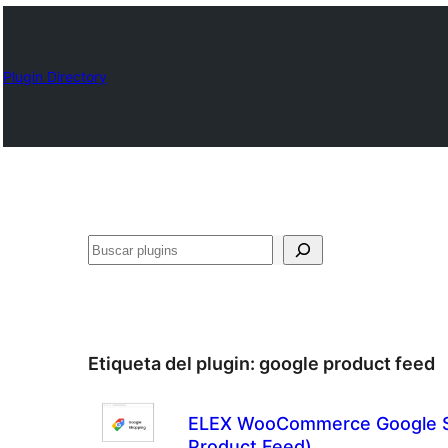
Plugin Directory
Buscar
Etiqueta del plugin:
google product feed
ELEX WooCommerce Google S
Product Feed)