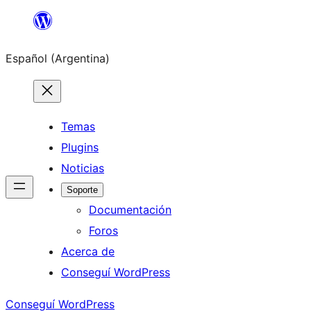
Saltar
al
Español (Argentina)
contenido
Temas
Plugins
Noticias
Soporte
Documentación
Foros
Acerca de
Conseguí WordPress
Conseguí WordPress