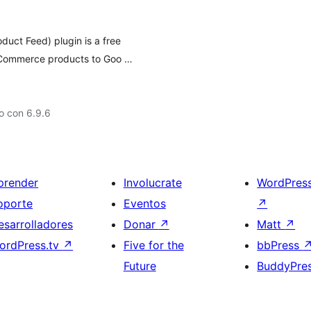
ct Feed) plugin is a free
oCommerce products to Goo …
o con 6.9.6
prender
Involucrate
WordPres
oporte
Eventos
↗
esarrolladores
Donar
↗
Matt
↗
ordPress.tv
↗
Five for the
bbPress
Future
BuddyPre