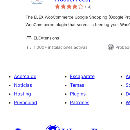
total
(14
)
de
valoraciones
The ELEX WooCommerce Google Shopping (Google Produ
WooCommerce plugin that serves in feeding your Wo
ELEXtensions
1.000+ instalaciones activas
Probad
Acerca de
Escaparate
A
Noticias
Temas
S
Hosting
Plugins
D
Privacidad
Patrones
W